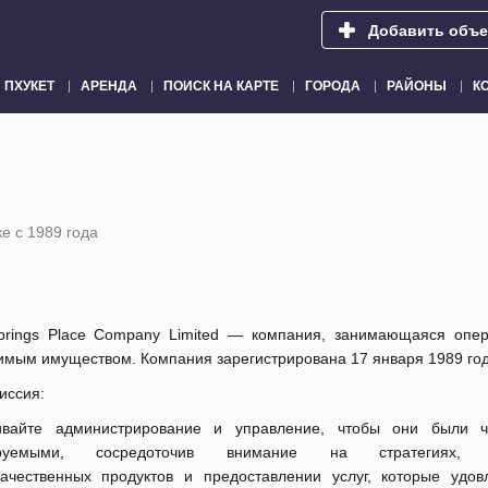
Добавить объе
ПХУКЕТ
АРЕНДА
ПОИСК НА КАРТЕ
ГОРОДА
РАЙОНЫ
К
е с 1989 года
prings Place Company Limited — компания, занимающаяся опе
мым имуществом. Компания зарегистрирована 17 января 1989 год
иссия:
ивайте администрирование и управление, чтобы они были 
ируемыми, сосредоточив внимание на стратегиях, с
качественных продуктов и предоставлении услуг, которые удов