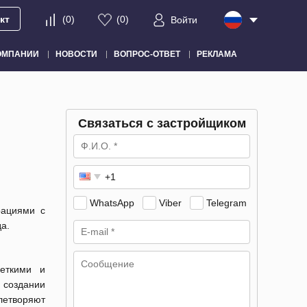
кт
(
0
)
(
0
)
Войти
ОМПАНИИ
НОВОСТИ
ВОПРОС-ОТВЕТ
РЕКЛАМА
Связаться с застройщиком
WhatsApp
Viber
Telegram
рациями с
а.
четкими и
оздании
летворяют