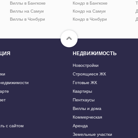
Виллы в Бангкоке
Кондо в Бангкоке
Т
Виллы на Самуи
Кондо на Самуи
Д
Виллы в Чонбури
Кондо в Чонбури
Д
ЦИЯ
НЕДВИЖИМОСТЬ
Новостройки
ики
Строящиеся ЖК
 недвижимости
Готовые ЖК
карте
Квартиры
вет
Пентхаусы
Виллы и дома
Коммерческая
ть с сайтом
Аренда
Земельные участки