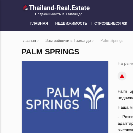
Недвижимость в Таиланде
ГЛАВНАЯ
НЕДВИЖИМОСТЬ
СТРОЯЩИЕСЯ ЖК
Главная
›
Застройщики в Таиланде
›
Palm Springs
PALM SPRINGS
На рынк
Palm S
недвижи
Наша м
- Разв
адапт
высоко