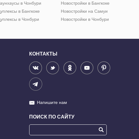
аунхаусы в Чонбури
Новостройки в Бангкоке
уплексы в Бангкоке
Новостройки на Самуи
уплексы в Чонбури
Новостройки в Чонбури
КОНТАКТЫ
Напишите нам
ПОИСК ПО САЙТУ