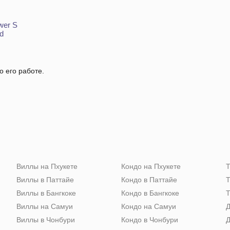
wer S
d
о его работе.
Виллы на Пхукете
Кондо на Пхукете
Т
Виллы в Паттайе
Кондо в Паттайе
Т
Виллы в Бангкоке
Кондо в Бангкоке
Т
Виллы на Самуи
Кондо на Самуи
Д
Виллы в Чонбури
Кондо в Чонбури
Д