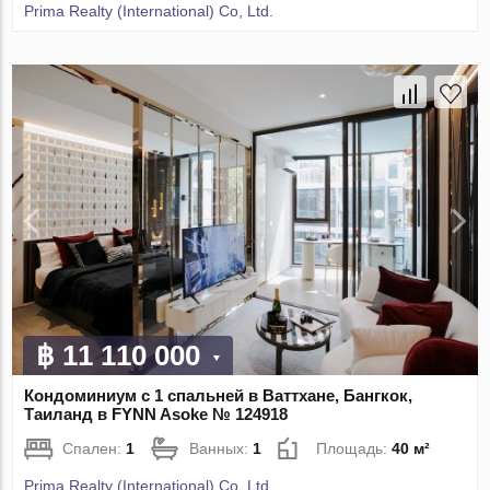
Prima Realty (International) Co, Ltd.
฿ 11 110 000
Кондоминиум с 1 спальней в Ваттхане, Бангкок,
Таиланд в FYNN Asoke № 124918
Спален:
1
Ванных:
1
Площадь:
40 м²
Prima Realty (International) Co, Ltd.