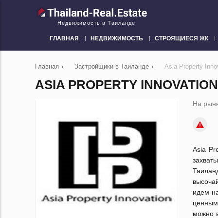
Недвижимость в Таиланде
ГЛАВНАЯ
НЕДВИЖИМОСТЬ
СТРОЯЩИЕСЯ ЖК
Главная
›
Застройщики в Таиланде
›
Asia Property Inno
ASIA PROPERTY INNOVATION 
На рынк
Asia Pr
захваты
Таиланд
высочай
идем н
ценным 
можно 