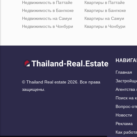
Недвижимость в Паттайе
Квартиры в Паттайе
Недвижимость в Бангкоке
Квартиры в Бангкоке
Недвижимость на Самуи
Квартиры на Самуи
Недвижимость в Чонбури
Квартиры в Чонбури
НАВИГА
Главная
Застройщ
© Thailand Real estate 2026. Все права
Агентства
защищены.
Поиск на 
Вопрос-от
Новости
Реклама
Как работа