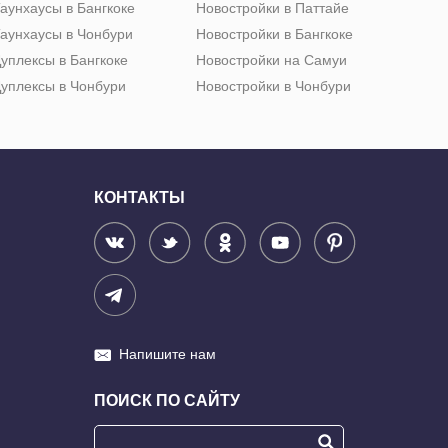
аунхаусы в Бангкоке
Новостройки в Паттайе
аунхаусы в Чонбури
Новостройки в Бангкоке
уплексы в Бангкоке
Новостройки на Самуи
уплексы в Чонбури
Новостройки в Чонбури
КОНТАКТЫ
Напишите нам
ПОИСК ПО САЙТУ