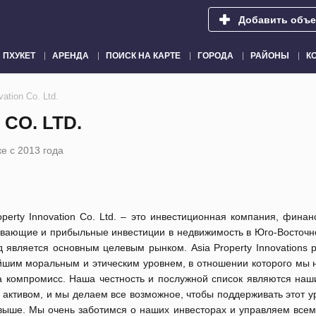
Добавить объе
ПХУКЕТ
АРЕНДА
ПОИСК НА КАРТЕ
ГОРОДА
РАЙОНЫ
К
vation Co. Ltd.
CO. LTD.
е с 2013 года
operty Innovation Co. Ltd. – это инвестиционная компания, фин
вающие и прибыльные инвестиции в недвижимость в Юго-Восточно
 является основным целевым рынком. Asia Property Innovations 
шим моральным и этическим уровнем, в отношении которого мы н
а компромисс. Наша честность и послужной список являются на
активом, и мы делаем все возможное, чтобы поддерживать этот у
выше. Мы очень заботимся о наших инвесторах и управляем все