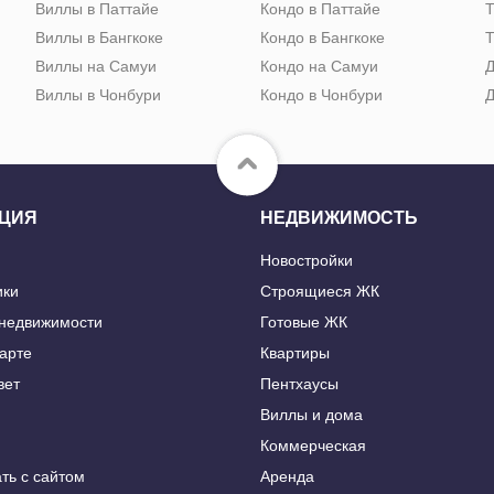
Виллы в Паттайе
Кондо в Паттайе
Т
Виллы в Бангкоке
Кондо в Бангкоке
Т
Виллы на Самуи
Кондо на Самуи
Д
Виллы в Чонбури
Кондо в Чонбури
Д
ЦИЯ
НЕДВИЖИМОСТЬ
Новостройки
ики
Строящиеся ЖК
 недвижимости
Готовые ЖК
карте
Квартиры
вет
Пентхаусы
Виллы и дома
Коммерческая
ть с сайтом
Аренда