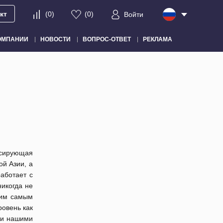
кт
(
0
)
(
0
)
Войти
ОМПАНИИ
НОВОСТИ
ВОПРОС-ОТВЕТ
РЕКЛАМА
ансирующая
й Азии, а
работает с
икогда не
шим самым
ровень как
ми нашими