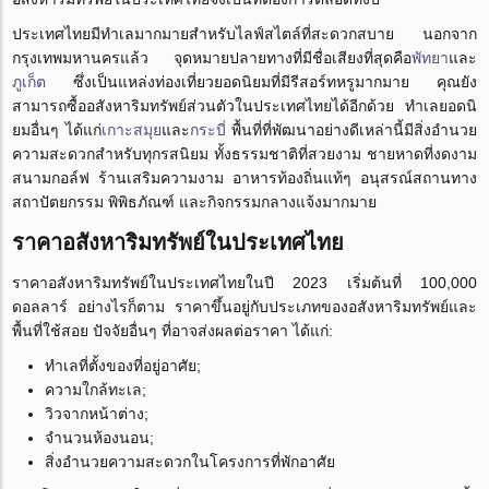
ประเทศไทยมีทำเลมากมายสำหรับไลฟ์สไตล์ที่สะดวกสบาย นอกจาก
กรุงเทพมหานครแล้ว จุดหมายปลายทางที่มีชื่อเสียงที่สุดคือ
พัทยา
และ
ภูเก็ต
ซึ่งเป็นแหล่งท่องเที่ยวยอดนิยมที่มีรีสอร์ทหรูมากมาย คุณยัง
สามารถซื้ออสังหาริมทรัพย์ส่วนตัว
ในประเทศไทย
ได้อีกด้วย ทำเลยอดนิ
ยมอื่นๆ ได้แก่
เกาะสมุย
และ
กระบี่
พื้นที่ที่พัฒนาอย่างดีเหล่านี้มีสิ่งอำนวย
ความสะดวกสำหรับทุกรสนิยม ทั้งธรรมชาติที่สวยงาม ชายหาดที่งดงาม
สนามกอล์ฟ ร้านเสริมความงาม อาหารท้องถิ่นแท้ๆ อนุสรณ์สถานทาง
สถาปัตยกรรม พิพิธภัณฑ์ และกิจกรรมกลางแจ้งมากมาย
ราคาอสังหาริมทรัพย์ในประเทศไทย
ราคาอสังหาริมทรัพย์ในประเทศไทยในปี 2023 เริ่มต้นที่ 100,000
ดอลลาร์ อย่างไรก็ตาม ราคาขึ้นอยู่กับประเภทของอสังหาริมทรัพย์และ
พื้นที่ใช้สอย ปัจจัยอื่นๆ ที่อาจส่งผลต่อราคา ได้แก่:
ทำเลที่ตั้งของที่อยู่อาศัย;
ความใกล้ทะเล;
วิวจากหน้าต่าง;
จำนวนห้องนอน;
สิ่งอำนวยความสะดวกในโครงการที่พักอาศัย