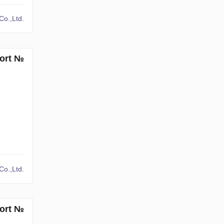
o.,Ltd.
sort №
o.,Ltd.
sort №