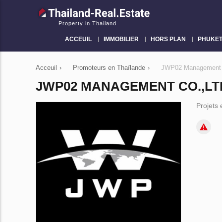
Property in Thailand
ACCEUIL
IMMOBILIER
HORS PLAN
PHUKE
Acceuil
›
Promoteurs en Thaïlande
›
JWP02 Management 
JWP02 MANAGEMENT CO.,LT
Projets 