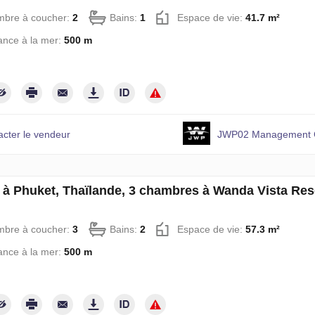
mbre à coucher:
2
Bains:
1
Espace de vie:
41.7 m²
ance à la mer:
500 m
acter le vendeur
JWP02 Management C
à Phuket, Thaïlande, 3 chambres à Wanda Vista Re
mbre à coucher:
3
Bains:
2
Espace de vie:
57.3 m²
ance à la mer:
500 m