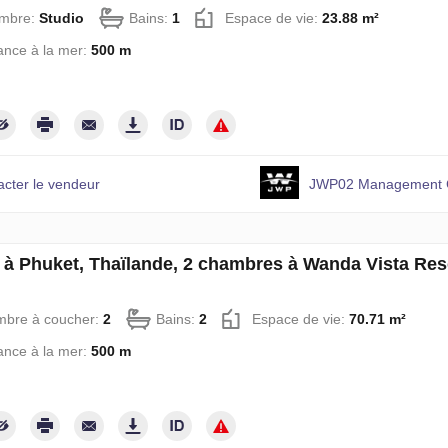
mbre:
Studio
Bains:
1
Espace de vie:
23.88 m²
ance à la mer:
500 m
acter le vendeur
JWP02 Management C
à Phuket, Thaïlande, 2 chambres à Wanda Vista Re
mbre à coucher:
2
Bains:
2
Espace de vie:
70.71 m²
ance à la mer:
500 m