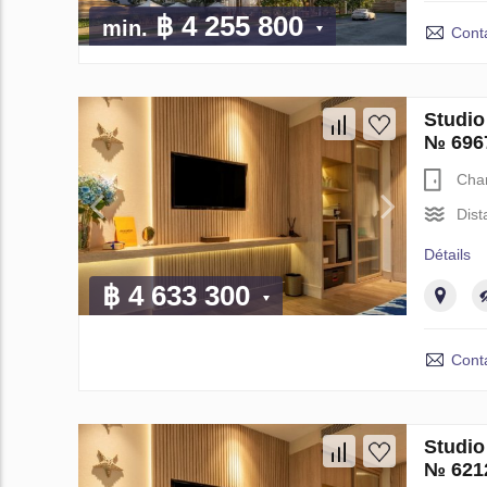
฿ 4 255 800
min.
Cont
Studio
№ 696
Cha
Dist
Détails
฿ 4 633 300
Cont
Studio
№ 621