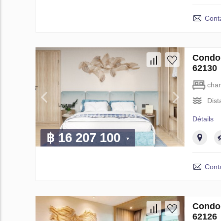
Cont
Condo 
62130
cha
Dist
Détails
฿ 16 207 100
Cont
Condo 
62126