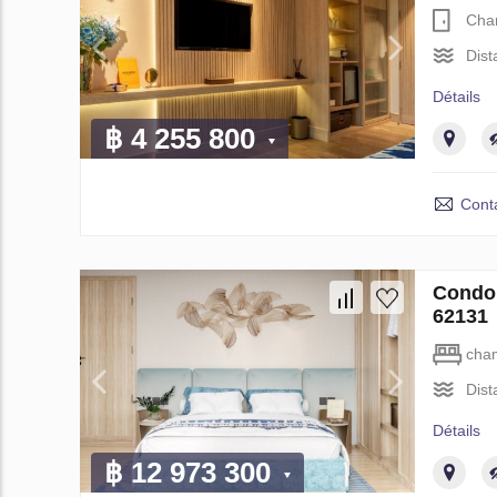
Cha
Dist
Détails
฿ 4 255 800
Cont
Condo 
62131
cha
Dist
Détails
฿ 12 973 300