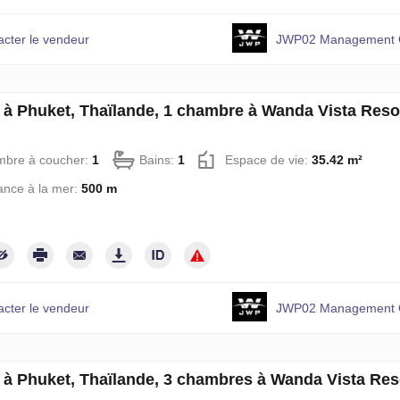
acter le vendeur
JWP02 Management C
à Phuket, Thaïlande, 1 chambre à Wanda Vista Res
mbre à coucher:
1
Bains:
1
Espace de vie:
35.42 m²
ance à la mer:
500 m
acter le vendeur
JWP02 Management C
à Phuket, Thaïlande, 3 chambres à Wanda Vista Re