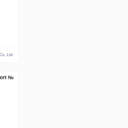
o.,Ltd.
sort №