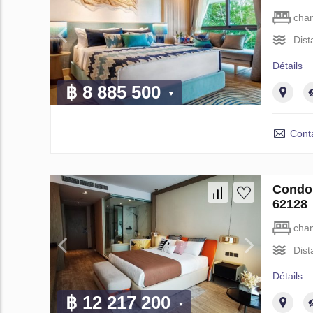
cha
Dist
Détails
฿ 8 885 500
Cont
Condo 
62128
cha
Dist
Détails
฿ 12 217 200