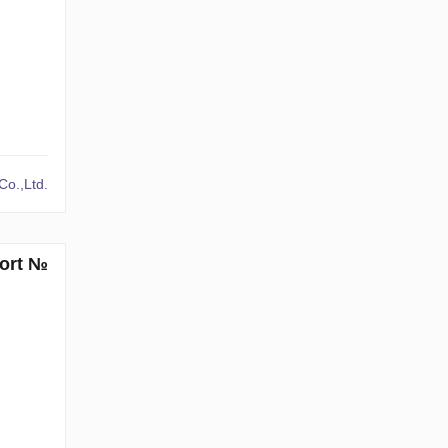
o.,Ltd.
sort №