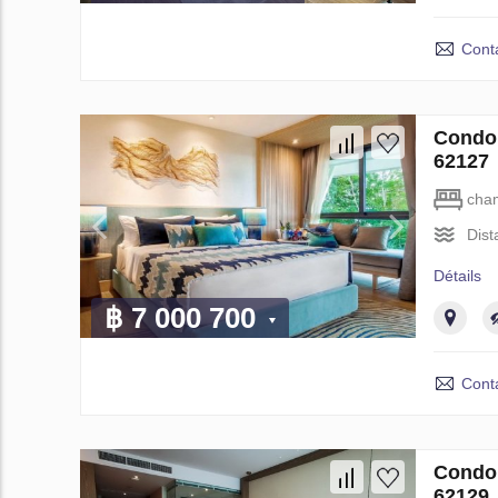
Cont
Condo 
62127
cha
Dist
Détails
฿ 7 000 700
Cont
Condo 
62129