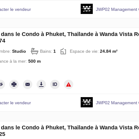
acter le vendeur
JWP02 Management C
 dans le Condo à Phuket, Thaïlande à Wanda Vista R
74
mbre:
Studio
Bains:
1
Espace de vie:
24.84 m²
ance à la mer:
500 m
acter le vendeur
JWP02 Management C
 dans le Condo à Phuket, Thaïlande à Wanda Vista R
25