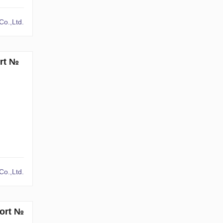
o.,Ltd.
ort №
o.,Ltd.
sort №