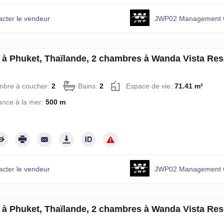
acter le vendeur
JWP02 Management C
à Phuket, Thaïlande, 2 chambres à Wanda Vista Re
mbre à coucher:
2
Bains:
2
Espace de vie:
71.41 m²
ance à la mer:
500 m
acter le vendeur
JWP02 Management C
à Phuket, Thaïlande, 2 chambres à Wanda Vista Re