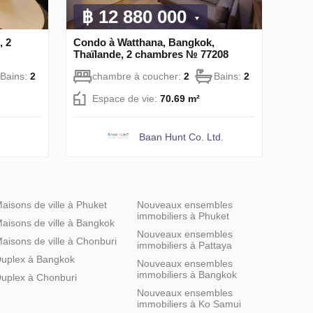
฿ 12 880 000
, 2
Condo à Watthana, Bangkok,
Thaïlande, 2 chambres № 77208
Bains:
2
chambre à coucher:
2
Bains:
2
Espace de vie:
70.69 m²
Baan Hunt Co. Ltd.
aisons de ville à Phuket
Nouveaux ensembles
immobiliers à Phuket
aisons de ville à Bangkok
Nouveaux ensembles
aisons de ville à Chonburi
immobiliers à Pattaya
uplex à Bangkok
Nouveaux ensembles
immobiliers à Bangkok
uplex à Chonburi
Nouveaux ensembles
immobiliers à Ko Samui