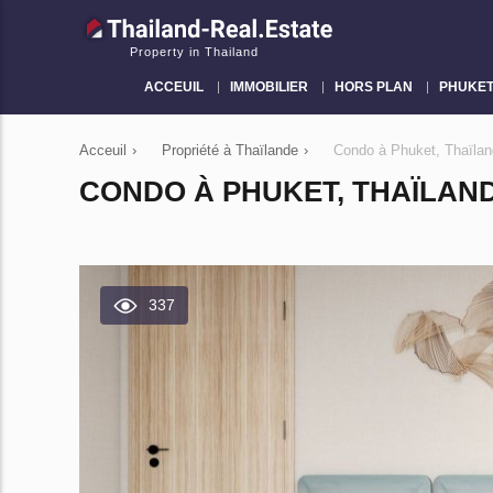
Property in Thailand
ACCEUIL
IMMOBILIER
HORS PLAN
PHUKE
Acceuil
›
Propriété à Thaïlande
›
Condo à Phuket, Thaïla
CONDO À PHUKET, THAÏLAND
337