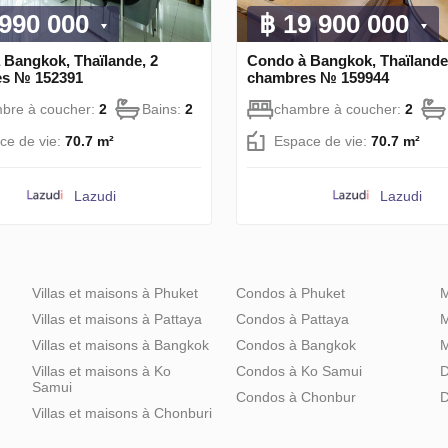
 990 000
฿ 19 900 000
 Bangkok, Thaïlande, 2
Condo à Bangkok, Thaïlande
s № 152391
chambres № 159944
bre à coucher:
2
Bains:
2
chambre à coucher:
2
ce de vie:
70.7 m²
Espace de vie:
70.7 m²
Lazudi
Lazudi
Villas et maisons à Phuket
Condos à Phuket
M
Villas et maisons à Pattaya
Condos à Pattaya
M
Villas et maisons à Bangkok
Condos à Bangkok
M
Villas et maisons à Ko
Condos à Ko Samui
D
Samui
Condos à Chonbur
D
Villas et maisons à Chonburi