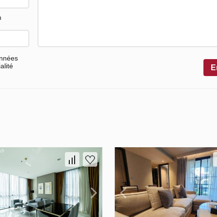
m
onnées
alité
E