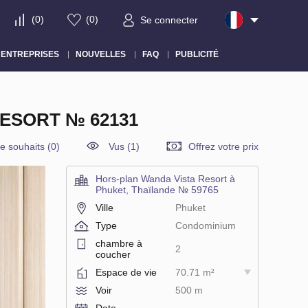
(
0
)
(
0
)
Se connecter
ENTREPRISES
NOUVELLES
FAQ
PUBLICITÉ
ESORT № 62131
de souhaits
(
0
)
Vus (1)
Offrez votre prix
Hors-plan Wanda Vista Resort à
Phuket, Thaïlande № 59765
Ville
Phuket
Type
Condominium
chambre à
2
coucher
Espace de vie
70.71 m²
Voir
500 m
Date