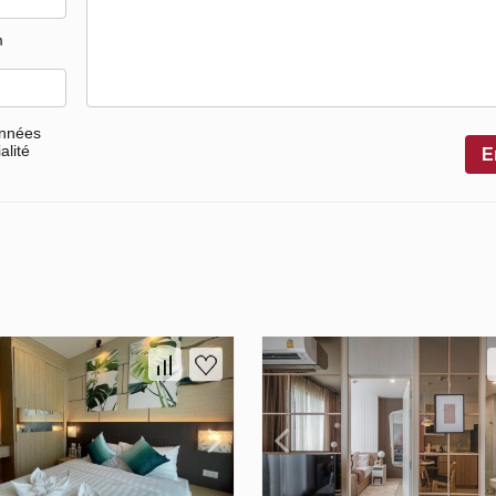
m
onnées
alité
E