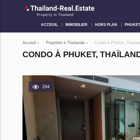
Property in Thailand
ACCEUIL
IMMOBILIER
HORS PLAN
PHUKE
Acceuil
›
Propriété à Thaïlande
›
Condo à Phuket, Thaïla
CONDO À PHUKET, THAÏLAND
284