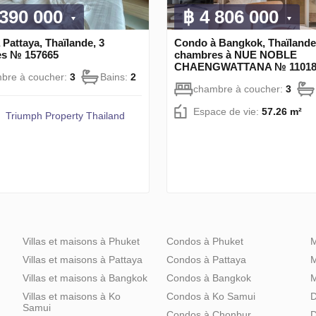
 390 000
฿ 4 806 000
Pattaya, Thaïlande, 3
Condo à Bangkok, Thaïlande
s № 157665
chambres à NUE NOBLE
CHAENGWATTANA № 1101
bre à coucher:
3
Bains:
2
chambre à coucher:
3
Espace de vie:
57.26 m²
Triumph Property Thailand
Villas et maisons à Phuket
Condos à Phuket
M
Villas et maisons à Pattaya
Condos à Pattaya
M
Villas et maisons à Bangkok
Condos à Bangkok
M
Villas et maisons à Ko
Condos à Ko Samui
D
Samui
Condos à Chonbur
D