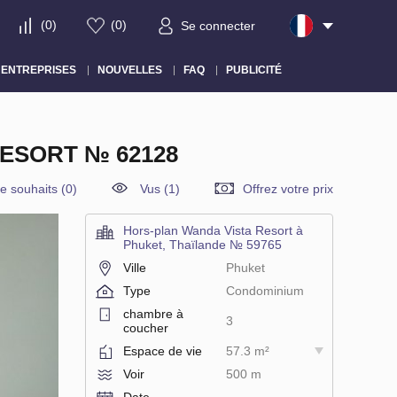
(
0
)
(
0
)
Se connecter
ENTREPRISES
NOUVELLES
FAQ
PUBLICITÉ
ESORT № 62128
de souhaits
(
0
)
Vus (1)
Offrez votre prix
Hors-plan Wanda Vista Resort à
Phuket, Thaïlande № 59765
Ville
Phuket
Type
Condominium
chambre à
3
coucher
Espace de vie
57.3 m²
Voir
500 m
Date