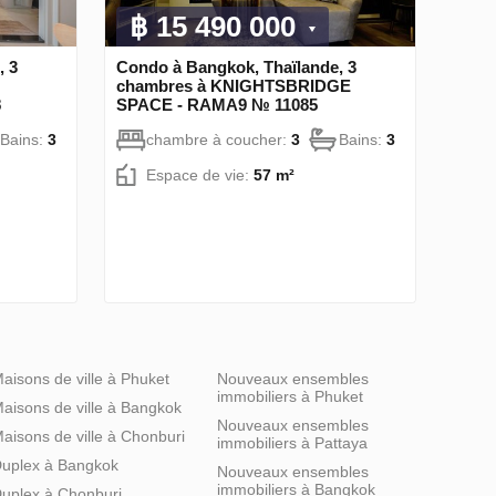
฿ 15 490 000
, 3
Condo à Bangkok, Thaïlande, 3
chambres à KNIGHTSBRIDGE
8
SPACE - RAMA9 № 11085
Bains:
3
chambre à coucher:
3
Bains:
3
Espace de vie:
57 m²
aisons de ville à Phuket
Nouveaux ensembles
immobiliers à Phuket
aisons de ville à Bangkok
Nouveaux ensembles
aisons de ville à Chonburi
immobiliers à Pattaya
uplex à Bangkok
Nouveaux ensembles
immobiliers à Bangkok
uplex à Chonburi