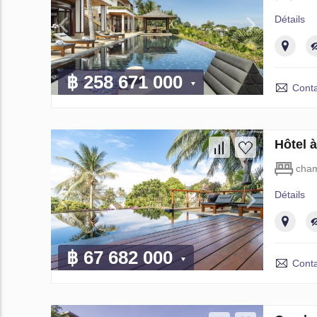
Détails
฿ 258 671 000
Conta
Hôtel 
cham
Détails
฿ 67 682 000
Conta