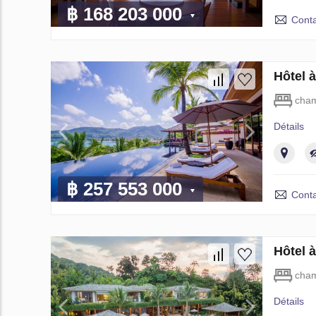
฿ 168 203 000
Conta
Hôtel 
cham
Détails
฿ 257 553 000
Conta
Hôtel 
cham
Détails