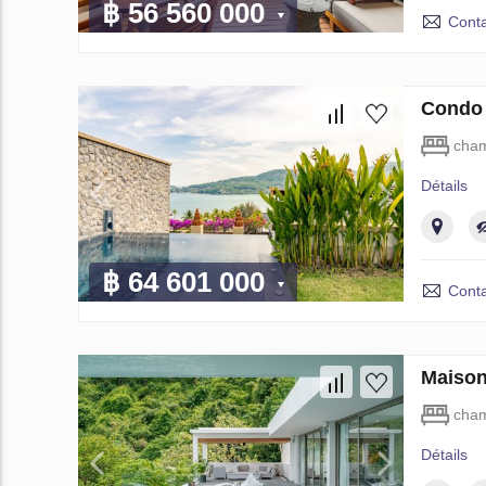
฿ 56 560 000
Conta
Condo 
cham
Détails
฿ 64 601 000
Conta
Maison
cham
Détails