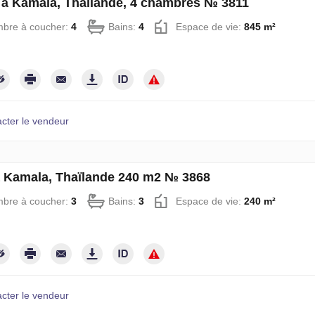
à Kamala, Thaïlande, 4 chambres № 3811
bre à coucher:
4
Bains:
4
Espace de vie:
845 m²
cter le vendeur
à Kamala, Thaïlande 240 m2 № 3868
bre à coucher:
3
Bains:
3
Espace de vie:
240 m²
cter le vendeur