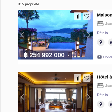
315 propriété
Maison
cham
Détails
฿ 254 992 000
Conta
Hôtel 
cham
Détails