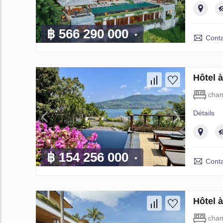
฿ 566 290 000
Conta
Hôtel 
cham
Détails
฿ 154 256 000
Conta
Hôtel 
cham