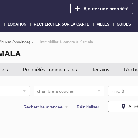
Ajouter une propriété
T
LOCATION
RECHERCHER SUR LA CARTE
VILLES
GUIDES
Phuket (province)
›
Immobilier à vendre à Kamala
AMALA
iels
Propriétés commerciales
Terrains
Reche
chambre à coucher
Prix, ฿
Affic
Recherche avancée
Réinitialiser