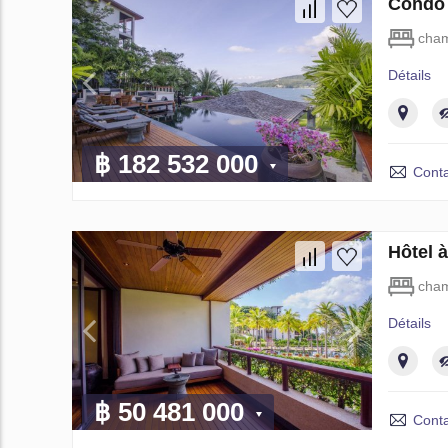
Condo 
cham
Détails
฿ 182 532 000
Conta
Hôtel 
cham
Détails
฿ 50 481 000
Conta