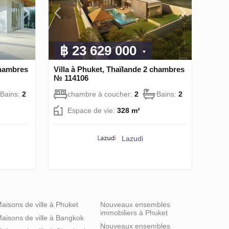
฿ 23 629 000
chambres
Villa à Phuket, Thaïlande 2 chambres
№ 114106
Bains:
2
chambre à coucher:
2
Bains:
2
Espace de vie:
328 m²
Lazudi
aisons de ville à Phuket
Nouveaux ensembles
immobiliers à Phuket
aisons de ville à Bangkok
Nouveaux ensembles