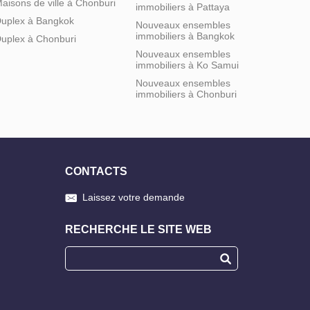
aisons de ville à Chonburi
immobiliers à Pattaya
uplex à Bangkok
Nouveaux ensembles
immobiliers à Bangkok
uplex à Chonburi
Nouveaux ensembles
immobiliers à Ko Samui
Nouveaux ensembles
immobiliers à Chonburi
CONTACTS
Laissez votre demande
RECHERCHE LE SITE WEB