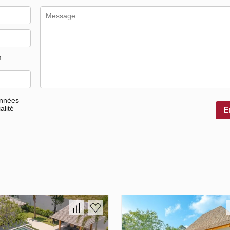
m
onnées
alité
E