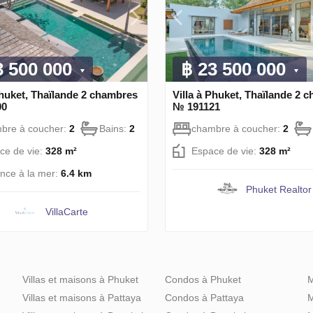
3 500 000
฿ 23 500 000
Phuket, Thaïlande 2 chambres
Villa à Phuket, Thaïlande 2 
00
№ 191121
bre à coucher:
2
Bains:
2
chambre à coucher:
2
ce de vie:
328 m²
Espace de vie:
328 m²
ance à la mer:
6.4 km
Phuket Realtor
VillaСarte
Villas et maisons à Phuket
Condos à Phuket
M
Villas et maisons à Pattaya
Condos à Pattaya
M