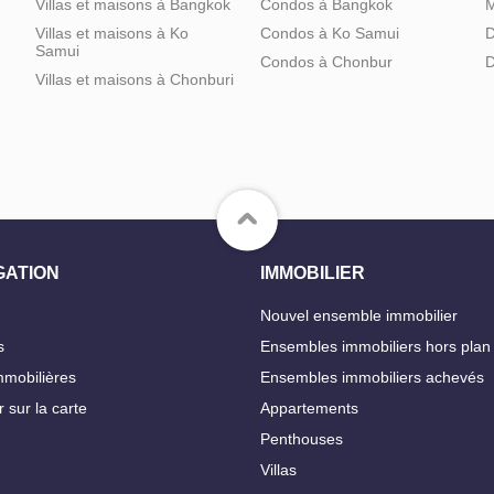
Villas et maisons à Bangkok
Condos à Bangkok
M
Villas et maisons à Ko
Condos à Ko Samui
D
Samui
Condos à Chonbur
D
Villas et maisons à Chonburi
GATION
IMMOBILIER
Nouvel ensemble immobilier
s
Ensembles immobiliers hors plan
mobilières
Ensembles immobiliers achevés
 sur la carte
Appartements
Penthouses
Villas