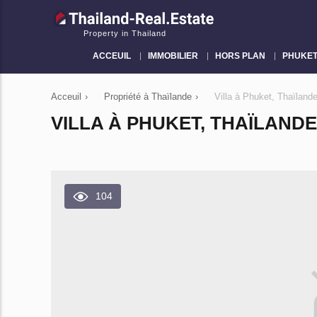
Property in Thailand
ACCEUIL
IMMOBILIER
HORS PLAN
PHUKE
Acceuil
›
Propriété à Thaïlande
›
Villa à Phuket, Thaïlan
VILLA À PHUKET, THAÏLAND
104