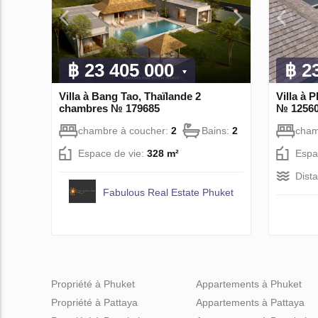
฿ 23 405 000
฿ 2
Villa à Bang Tao, Thaïlande 2
Villa à 
chambres № 179685
№ 1256
chambre à coucher:
2
Bains:
2
cham
Espace de vie:
328 m²
Espa
Dist
Fabulous Real Estate Phuket
Propriété à Phuket
Appartements à Phuket
Propriété à Pattaya
Appartements à Pattaya