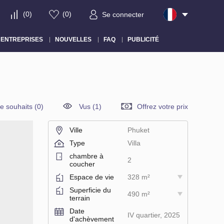
(
0
)
(
0
)
Se connecter
ENTREPRISES
NOUVELLES
FAQ
PUBLICITÉ
de souhaits
(
0
)
Vus (1)
Offrez votre prix
Ville
Phuket
Type
Villa
chambre à
2
coucher
Espace de vie
328 m²
Superficie du
490 m²
terrain
Date
IV quartier, 2025
d'achèvement