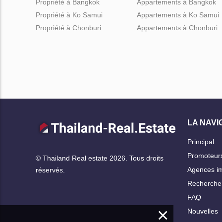
Propriété à Bangkok
Appartements à Bangkok
Propriété à Ko Samui
Appartements à Ko Samui
Propriété à Chonburi
Appartements à Chonburi
LA NAVI
Principal
Promoteur
© Thailand Real estate 2026. Tous droits
Agences im
réservés.
Rechercher
FAQ
×
Nouvelles