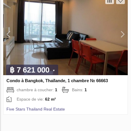
฿ 7 621 000
Condo à Bangkok, Thaïlande, 1 chambre № 66663
chambre à coucher:
1
Bains:
1
Espace de vie:
62 m²
Five Stars Thailand Real Estate