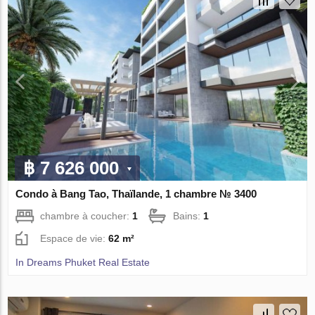
฿ 7 626 000
Condo à Bang Tao, Thaïlande, 1 chambre № 3400
chambre à coucher:
1
Bains:
1
Espace de vie:
62 m²
In Dreams Phuket Real Estate