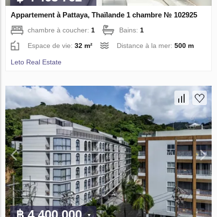
Appartement à Pattaya, Thaïlande 1 chambre № 102925
chambre à coucher:
1
Bains:
1
Espace de vie:
32 m²
Distance à la mer:
500 m
Leto Real Estate
฿ 4 400 000