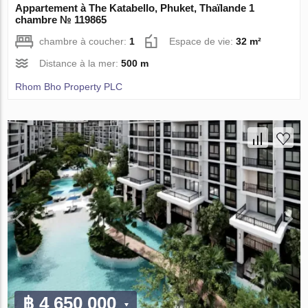
Appartement à The Katabello, Phuket, Thaïlande 1
chambre № 119865
chambre à coucher:
1
Espace de vie:
32 m²
Distance à la mer:
500 m
Rhom Bho Property PLC
฿ 4 650 000