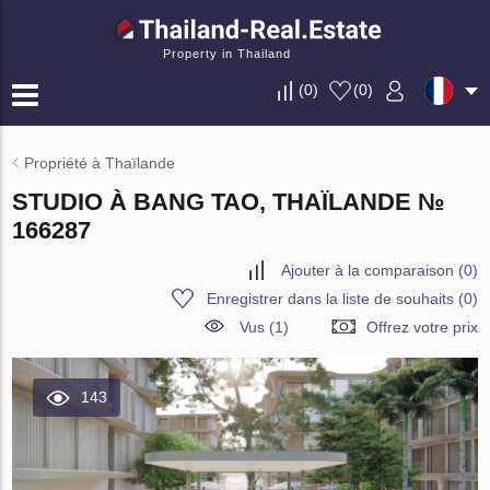
Property in Thailand
(
0
)
(
0
)
Propriété à Thaïlande
STUDIO À BANG TAO, THAÏLANDE №
166287
Ajouter à la comparaison
(
0
)
Enregistrer dans la liste de souhaits
(
0
)
Vus (1)
Offrez votre prix
143