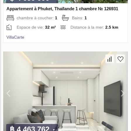
Appartement à Phuket, Thaïlande 1 chambre № 126931
chambre à coucher:
1
Bains:
1
Espace de vie:
32 m²
Distance à la mer:
2.5 km
VillaСarte
฿ 4 463 762