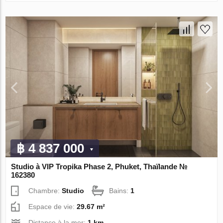
฿ 4 837 000
Studio à VIP Tropika Phase 2, Phuket, Thaïlande №
162380
Chambre:
Studio
Bains:
1
Espace de vie:
29.67 m²
Distance à la mer:
1 km