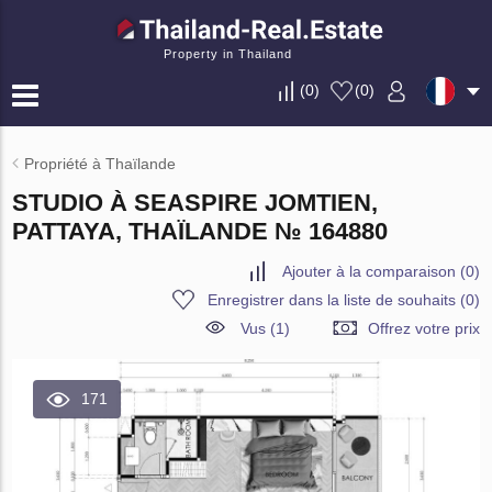
Property in Thailand
(
0
)
(
0
)
Propriété à Thaïlande
STUDIO À SEASPIRE JOMTIEN,
PATTAYA, THAÏLANDE № 164880
Ajouter à la comparaison
(
0
)
Enregistrer dans la liste de souhaits
(
0
)
Vus (1)
Offrez votre prix
171