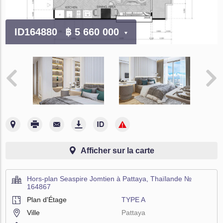
ID164880
฿ 5 660 000
Afficher sur la carte
Hors-plan Seaspire Jomtien à Pattaya, Thaïlande №
164867
Plan d'Étage
TYPE A
Ville
Pattaya