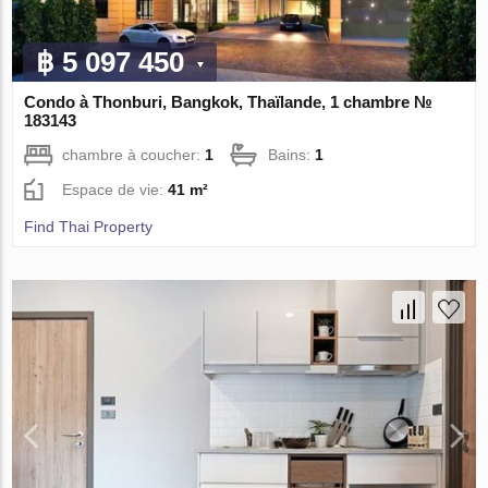
฿ 5 097 450
Condo à Thonburi, Bangkok, Thaïlande, 1 chambre №
183143
chambre à coucher:
1
Bains:
1
Espace de vie:
41 m²
Find Thai Property