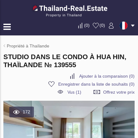
Property in Thailand
(
0
)
(
0
)
Propriété à Thaïlande
STUDIO DANS LE CONDO À HUA HIN,
THAÏLANDE № 139555
Ajouter à la comparaison
(
0
)
Enregistrer dans la liste de souhaits
(
0
)
Vus (1)
Offrez votre prix
172