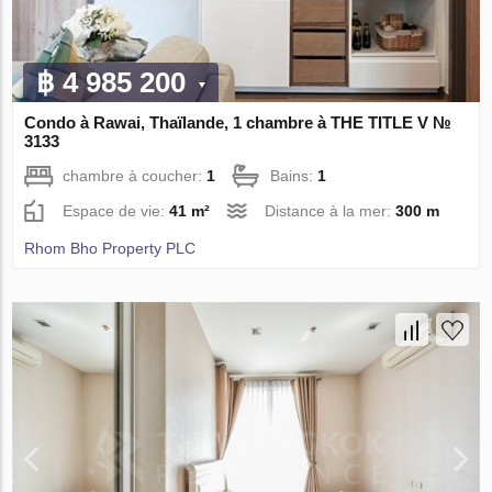
฿ 4 985 200
Condo à Rawai, Thaïlande, 1 chambre à THE TITLE V №
3133
chambre à coucher:
1
Bains:
1
Espace de vie:
41 m²
Distance à la mer:
300 m
Rhom Bho Property PLC