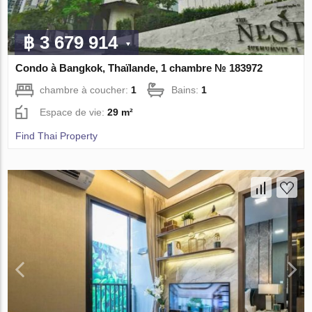
฿ 3 679 914
Condo à Bangkok, Thaïlande, 1 chambre № 183972
chambre à coucher:
1
Bains:
1
Espace de vie:
29 m²
Find Thai Property