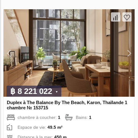
฿ 8 221 022
Duplex à The Balance By The Beach, Karon, Thaïlande 1
chambre № 153715
chambre à coucher:
1
Bains:
1
Espace de vie:
49.5 m²
Distance à la mer:
450 m