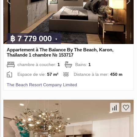
฿ 7 779 000
Appartement à The Balance By The Beach, Karon,
Thaïlande 1 chambre № 153717
chambre à coucher:
1
Bains:
1
Espace de vie:
57 m²
Distance à la mer:
450 m
The Beach Resort Company Limited