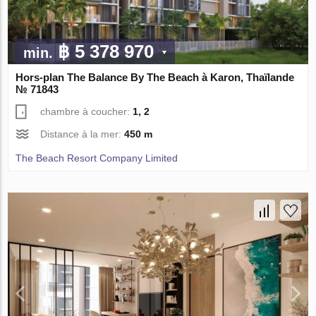
฿ 5 378 970
min.
Hors-plan The Balance By The Beach à Karon, Thaïlande
№ 71843
chambre à coucher:
1, 2
Distance à la mer:
450 m
The Beach Resort Company Limited