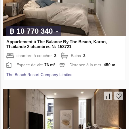
฿ 10 770 340
Appartement à The Balance By The Beach, Karon,
Thaïlande 2 chambres № 153721
chambre à coucher:
2
Bains:
2
Espace de vie:
76 m²
Distance à la mer:
450 m
The Beach Resort Company Limited