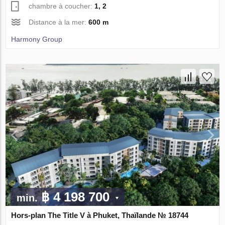
chambre à coucher:
1, 2
Distance à la mer:
600 m
Harmony Group
฿ 4 198 700
min.
Hors-plan The Title V à Phuket, Thaïlande № 18744