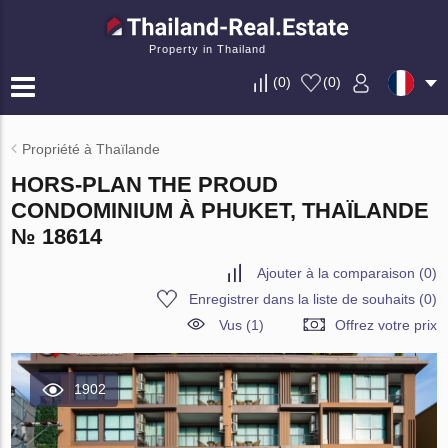
Property in Thailand
(
0
)
(
0
)
Propriété à Thaïlande
HORS-PLAN THE PROUD
CONDOMINIUM À PHUKET, THAÏLANDE
№ 18614
Ajouter à la comparaison
(
0
)
Enregistrer dans la liste de souhaits
(
0
)
Vus (1)
Offrez votre prix
1902