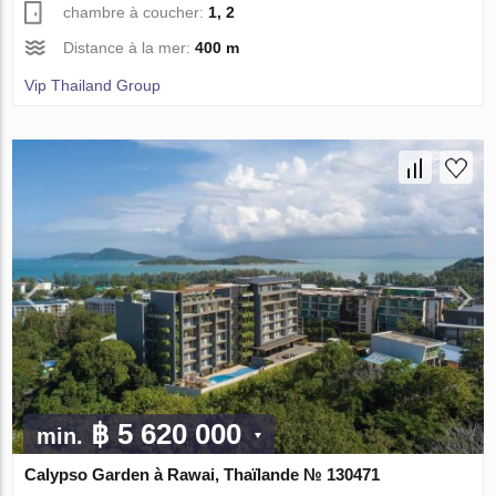
chambre à coucher:
1, 2
Distance à la mer:
400 m
Vip Thailand Group
฿ 5 620 000
min.
Calypso Garden à Rawai, Thaïlande № 130471