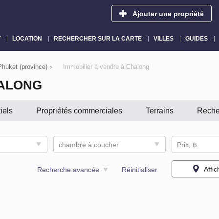
Ajouter une propriété
T
LOCATION
RECHERCHER SUR LA CARTE
VILLES
GUIDES
Phuket (province)
›
Immobilier à vendre à Chalong
HALONG
iels
Propriétés commerciales
Terrains
Reche
chambre à coucher
Prix, ฿
Affic
Recherche avancée
Réinitialiser