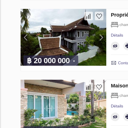
Propri
cham
Détails
฿ 20 000 000
Conta
Maison
cham
Détails