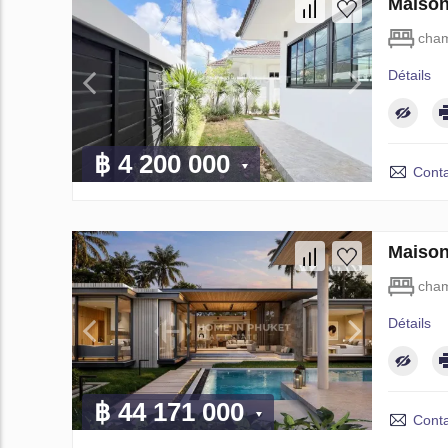
Maison
cham
Détails
฿ 4 200 000
Conta
Maison
cham
Détails
฿ 44 171 000
Conta