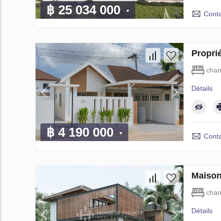
฿ 25 034 000
Conta
Propri
cham
Détails
฿ 4 190 000
Conta
Maison
cham
Détails