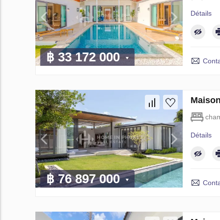
Détails
฿ 33 172 000
Conta
Maison
cham
Détails
฿ 76 897 000
Conta