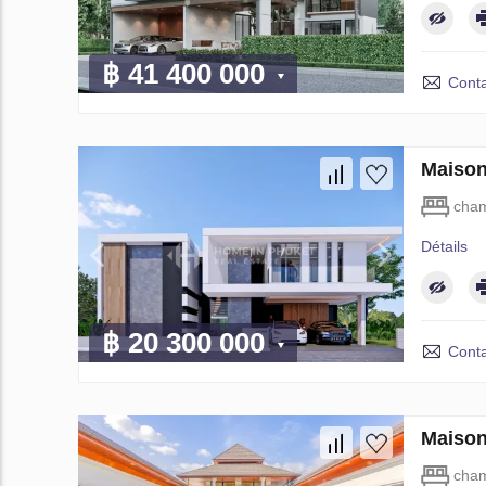
฿ 41 400 000
Conta
Maison
cham
Détails
฿ 20 300 000
Conta
Maison
cham