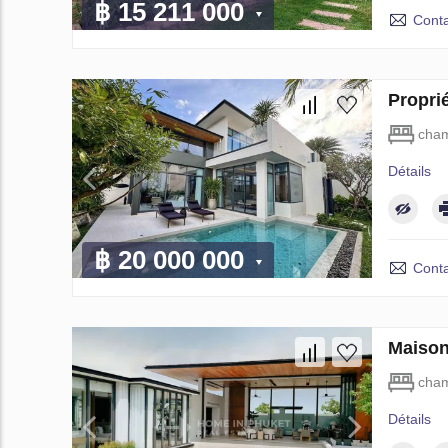
฿ 15 211 000
Conta
Propri
cham
Détails
฿ 20 000 000
Conta
Maison
cham
Détails