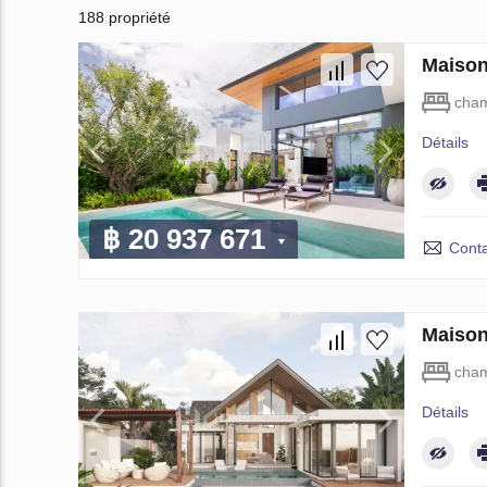
188 propriété
Maison
cham
Détails
฿ 20 937 671
Conta
Maison
cham
Détails