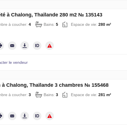
été à Chalong, Thaïlande 280 m2 № 135143
bre à coucher:
4
Bains:
5
Espace de vie:
280 m²
cter le vendeur
 à Chalong, Thaïlande 3 chambres № 155468
bre à coucher:
3
Bains:
3
Espace de vie:
281 m²