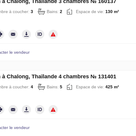
 à Chalong, Thaïlande 3 chambres № 160137
bre à coucher:
3
Bains:
2
Espace de vie:
130 m²
cter le vendeur
 à Chalong, Thaïlande 4 chambres № 131401
bre à coucher:
4
Bains:
5
Espace de vie:
425 m²
cter le vendeur