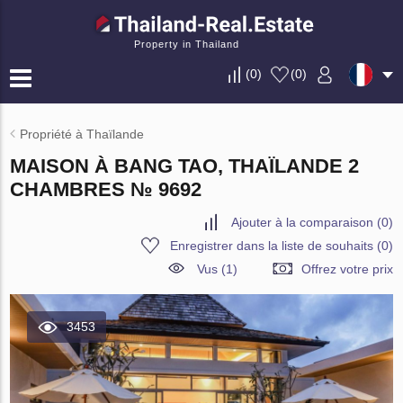
Property in Thailand
(
0
)
(
0
)
Propriété à Thaïlande
MAISON À BANG TAO, THAÏLANDE 2
CHAMBRES № 9692
Ajouter à la comparaison
(
0
)
Enregistrer dans la liste de souhaits
(
0
)
Vus (1)
Offrez votre prix
3453