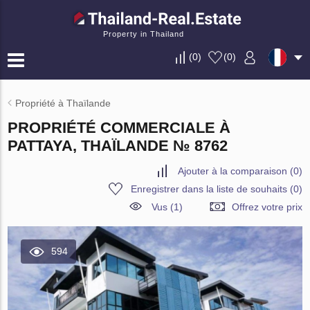
Property in Thailand
(
0
)
(
0
)
Propriété à Thaïlande
PROPRIÉTÉ COMMERCIALE À
PATTAYA, THAÏLANDE № 8762
Ajouter à la comparaison
(
0
)
Enregistrer dans la liste de souhaits
(
0
)
Vus (1)
Offrez votre prix
594