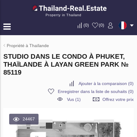
Property in Thailand
(
0
)
(
0
)
Propriété à Thaïlande
STUDIO DANS LE CONDO À PHUKET,
THAÏLANDE À LAYAN GREEN PARK №
85119
Ajouter à la comparaison
(
0
)
Enregistrer dans la liste de souhaits
(
0
)
Vus (1)
Offrez votre prix
24467