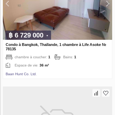
฿ 6 729 000
Condo à Bangkok, Thaïlande, 1 chambre à Life Asoke №
78135
chambre à coucher:
1
Bains:
1
Espace de vie:
36 m²
Baan Hunt Co. Ltd.