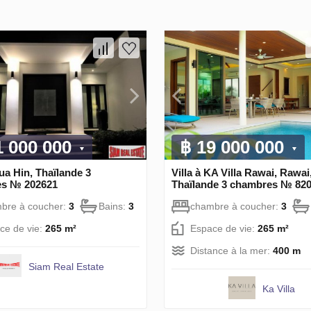
1 000 000
฿ 19 000 000
Hua Hin, Thaïlande 3
Villa à KA Villa Rawai, Rawai
s № 202621
Thaïlande 3 chambres № 82
bre à coucher:
3
Bains:
3
chambre à coucher:
3
ce de vie:
265 m²
Espace de vie:
265 m²
Distance à la mer:
400 m
Siam Real Estate
Ka Villa