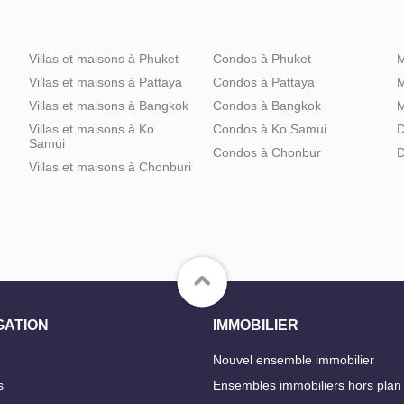
Villas et maisons à Phuket
Condos à Phuket
M
Villas et maisons à Pattaya
Condos à Pattaya
M
Villas et maisons à Bangkok
Condos à Bangkok
M
Villas et maisons à Ko
Condos à Ko Samui
D
Samui
Condos à Chonbur
D
Villas et maisons à Chonburi
GATION
IMMOBILIER
Nouvel ensemble immobilier
s
Ensembles immobiliers hors plan