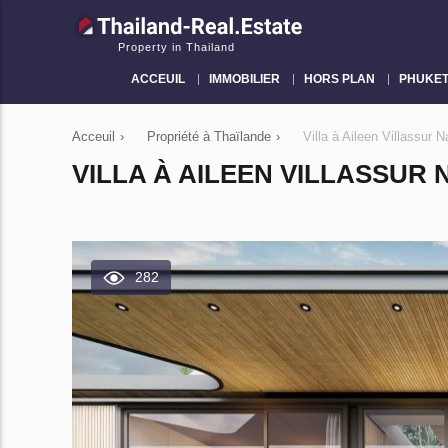
Property in Thailand
ACCEUIL
IMMOBILIER
HORS PLAN
PHUKE
Acceuil
›
Propriété à Thaïlande
›
Villa à Aileen Villassu
VILLA À AILEEN VILLASSUR
282