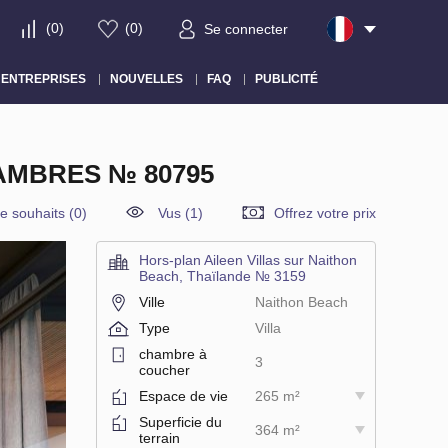
(
0
)
(
0
)
Se connecter
ENTREPRISES
NOUVELLES
FAQ
PUBLICITÉ
HAMBRES № 80795
de souhaits
(
0
)
Vus (1)
Offrez votre prix
Hors-plan Aileen Villas sur Naithon
Beach, Thaïlande № 3159
Ville
Naithon Beach
Type
Villa
chambre à
3
coucher
Espace de vie
265 m²
Superficie du
364 m²
terrain