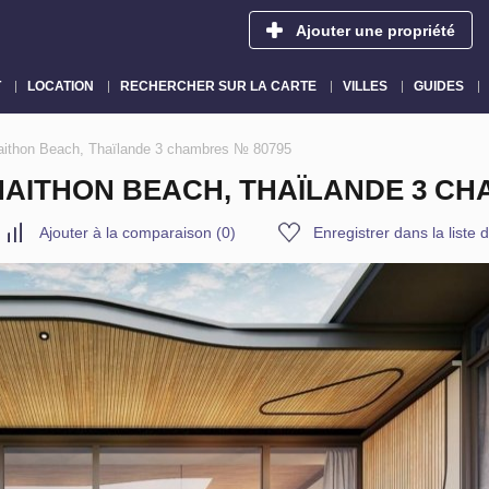
Ajouter une propriété
T
LOCATION
RECHERCHER SUR LA CARTE
VILLES
GUIDES
r Naithon Beach, Thaïlande 3 chambres № 80795
 NAITHON BEACH, THAÏLANDE 3 C
Ajouter à la comparaison
(
0
)
Enregistrer dans la liste 