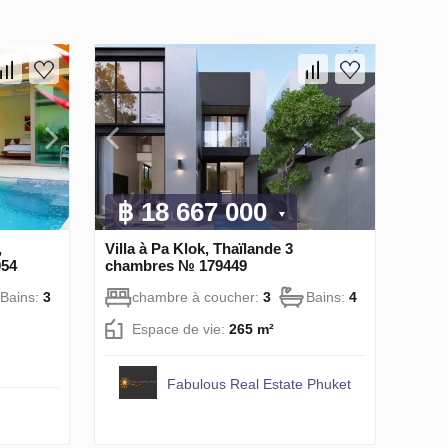
฿ 18 667 000
,
Villa à Pa Klok, Thaïlande 3
054
chambres № 179449
Bains:
3
chambre à coucher:
3
Bains:
4
Espace de vie:
265 m²
Fabulous Real Estate Phuket