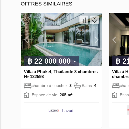
OFFRES SIMILAIRES
฿ 22 000 000
฿ 2
Villa à Phuket, Thaïlande 3 chambres
Villa à 
№ 132593
chambre
chambre à coucher:
3
Bains:
4
cham
Espace de vie:
265 m²
Espa
Lazudi