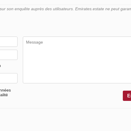
r son enquête auprès des utilisateurs. Emirates.estate ne peut garant
m
onnées
alité
E