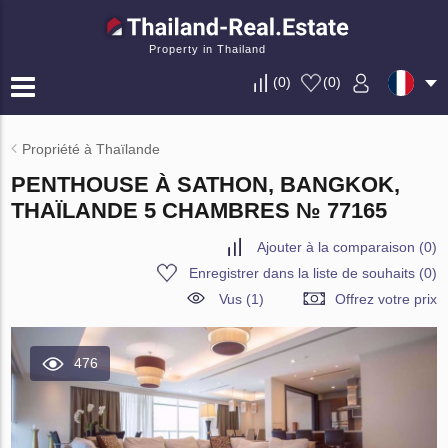
Property in Thailand
(
0
)
(
0
)
Propriété à Thaïlande
PENTHOUSE À SATHON, BANGKOK,
THAÏLANDE 5 CHAMBRES № 77165
Ajouter à la comparaison
(
0
)
Enregistrer dans la liste de souhaits
(
0
)
Vus (1)
Offrez votre prix
476