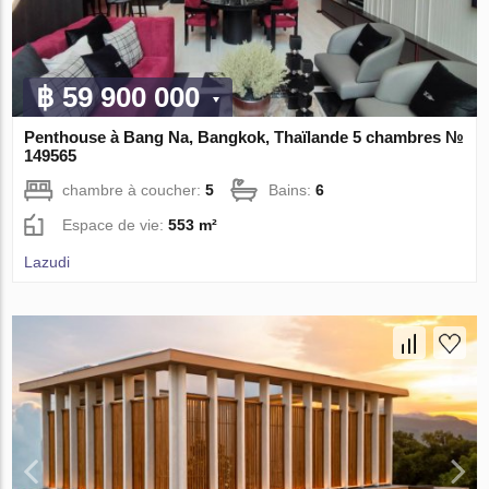
฿ 59 900 000
Penthouse à Bang Na, Bangkok, Thaïlande 5 chambres №
149565
chambre à coucher:
5
Bains:
6
Espace de vie:
553 m²
Lazudi