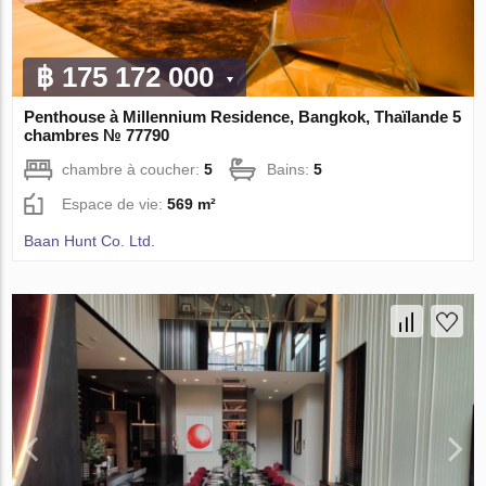
฿ 175 172 000
Penthouse à Millennium Residence, Bangkok, Thaïlande 5
chambres № 77790
chambre à coucher:
5
Bains:
5
Espace de vie:
569 m²
Baan Hunt Co. Ltd.