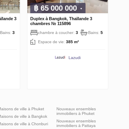
฿ 65 000 000
ïlande 3
Duplex à Bangkok, Thaïlande 3
chambres № 115896
Bains:
3
chambre à coucher:
3
Bains:
5
Espace de vie:
385 m²
Lazudi
aisons de ville à Phuket
Nouveaux ensembles
immobiliers à Phuket
aisons de ville à Bangkok
Nouveaux ensembles
aisons de ville à Chonburi
immobiliers à Pattaya