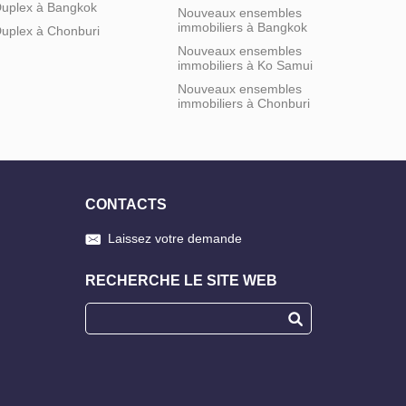
uplex à Bangkok
Nouveaux ensembles
immobiliers à Bangkok
uplex à Chonburi
Nouveaux ensembles
immobiliers à Ko Samui
Nouveaux ensembles
immobiliers à Chonburi
CONTACTS
Laissez votre demande
RECHERCHE LE SITE WEB