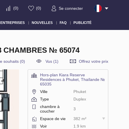
(
0
)
(
0
)
Se connecter
ENTREPRISES
NOUVELLES
FAQ
PUBLICITÉ
3 CHAMBRES № 65074
de souhaits
(
0
)
Vus (1)
Offrez votre prix
Hors-plan Kiara Reserve
Residences à Phuket, Thaïlande №
65035
Ville
Phuket
Type
Duplex
chambre à
3
coucher
Espace de vie
382 m²
Voir
1.9 km