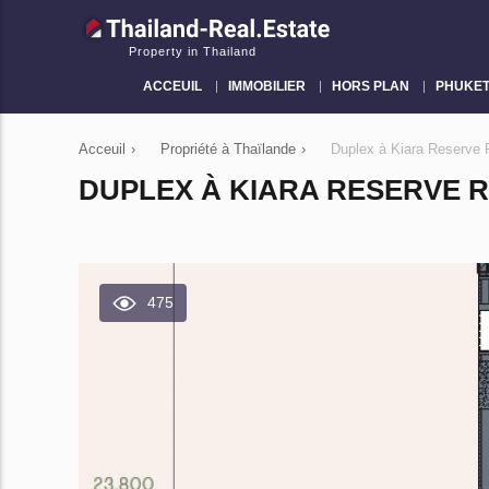
Property in Thailand
ACCEUIL
IMMOBILIER
HORS PLAN
PHUKE
Acceuil
›
Propriété à Thaïlande
›
Duplex à Kiara Reserve
DUPLEX À KIARA RESERVE R
475