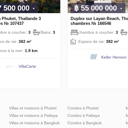
7 500 000
฿ 55 000 000
 Phuket, Thaïlande 3
Duplex sur Layan Beach, Tha
s № 107437
chambres № 166546
bre à coucher:
3
Bains:
3
chambre à coucher:
3
ce de vie:
382 m²
Espace de vie:
382 m²
ance à la mer:
1.9 km
Keller Henson
VillaСarte
Villas et maisons à Phuket
Condos à Phuket
M
Villas et maisons à Pattaya
Condos à Pattaya
M
Villas et maisons à Bangkok
Condos à Bangkok
M