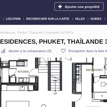
Ajouter une propriété
T
LOCATION
RECHERCHER SUR LA CARTE
VILLES
GUIDES
 Residences, Phuket, Thaïlande 3 chambres № 65074
ESIDENCES, PHUKET, THAÏLANDE 
Ajouter à la comparaison
(
0
)
Enregistrer dans la liste 