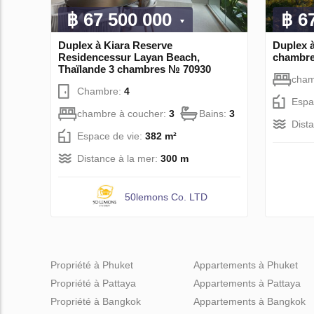
฿ 67 500 000
฿ 6
Duplex à Kiara Reserve
Duplex à
Residencessur Layan Beach,
chambre
Thaïlande 3 chambres № 70930
cham
Chambre:
4
Espa
chambre à coucher:
3
Bains:
3
Dist
Espace de vie:
382 m²
Distance à la mer:
300 m
50lemons Co. LTD
Propriété à Phuket
Appartements à Phuket
Propriété à Pattaya
Appartements à Pattaya
Propriété à Bangkok
Appartements à Bangkok