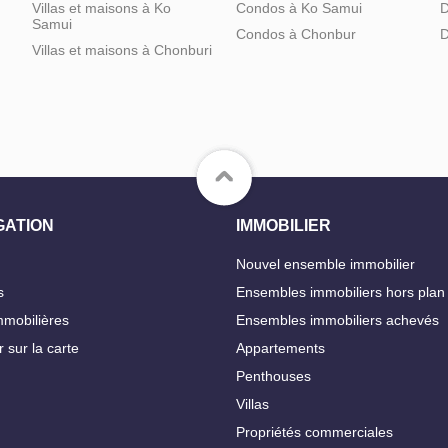
Villas et maisons à Ko
Condos à Ko Samui
D
Samui
Condos à Chonbur
D
Villas et maisons à Chonburi
GATION
IMMOBILIER
Nouvel ensemble immobilier
s
Ensembles immobiliers hors plan
mobilières
Ensembles immobiliers achevés
 sur la carte
Appartements
Penthouses
Villas
Propriétés commerciales