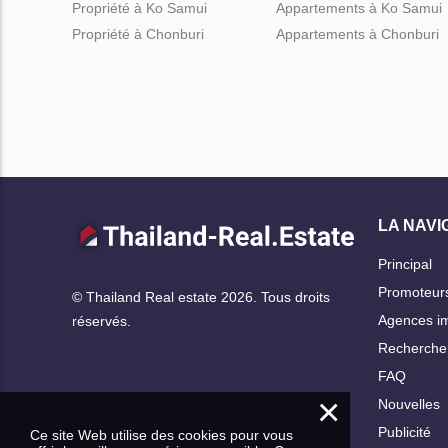
Propriété à Ko Samui
Appartements à Ko Samui
Propriété à Chonburi
Appartements à Chonburi
LA NAVI
Principal
Promoteur
© Thailand Real estate 2026. Tous droits
Agences im
réservés.
Rechercher
FAQ
×
Nouvelles
Publicité
Ce site Web utilise des cookies pour vous