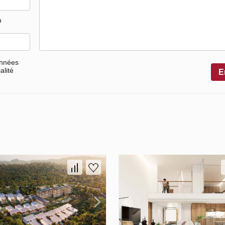
m
onnées
alité
E