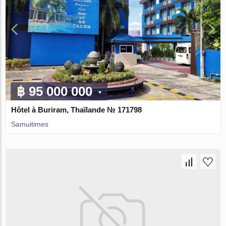
฿ 95 000 000
Hôtel à Buriram, Thaïlande № 171798
Samuitimes