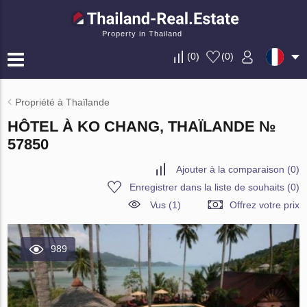
Property in Thailand
(
0
)
(
0
)
Propriété à Thaïlande
HÔTEL À KO CHANG, THAÏLANDE №
57850
Ajouter à la comparaison
(
0
)
Enregistrer dans la liste de souhaits
(
0
)
Vus (1)
Offrez votre prix
989