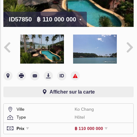
ID57850
฿ 110 000 000
Afficher sur la carte
Ville
Ko Chang
Type
Hôtel
Prix
฿ 110 000 000