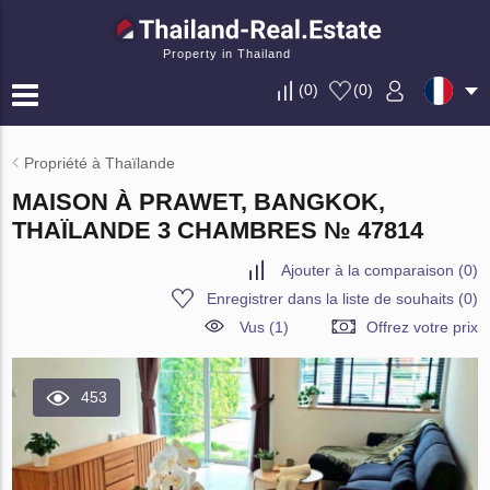
Property in Thailand
(
0
)
(
0
)
Propriété à Thaïlande
MAISON À PRAWET, BANGKOK,
THAÏLANDE 3 CHAMBRES № 47814
Ajouter à la comparaison
(
0
)
Enregistrer dans la liste de souhaits
(
0
)
Vus (1)
Offrez votre prix
453