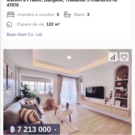
47876
chambre à coucher:
3
Bains:
3
Espace de vie:
122 m²
Baan Hunt Co. Ltd.
฿ 7 213 000