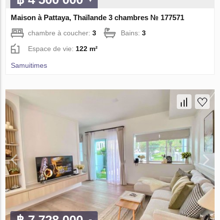
Maison à Pattaya, Thaïlande 3 chambres № 177571
chambre à coucher:
3
Bains:
3
Espace de vie:
122 m²
Samuitimes
฿ 7 728 000