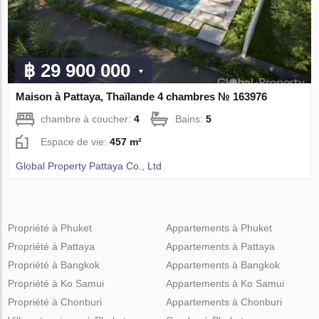
฿ 29 900 000
Maison à Pattaya, Thaïlande 4 chambres № 163976
chambre à coucher:
4
Bains:
5
Espace de vie:
457 m²
Global Property Pattaya Co., Ltd
Propriété à Phuket
Appartements à Phuket
Propriété à Pattaya
Appartements à Pattaya
Propriété à Bangkok
Appartements à Bangkok
Propriété à Ko Samui
Appartements à Ko Samui
Propriété à Chonburi
Appartements à Chonburi