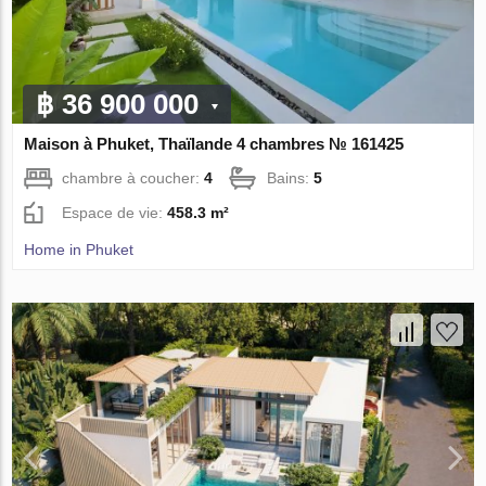
฿ 36 900 000
Maison à Phuket, Thaïlande 4 chambres № 161425
chambre à coucher:
4
Bains:
5
Espace de vie:
458.3 m²
Home in Phuket