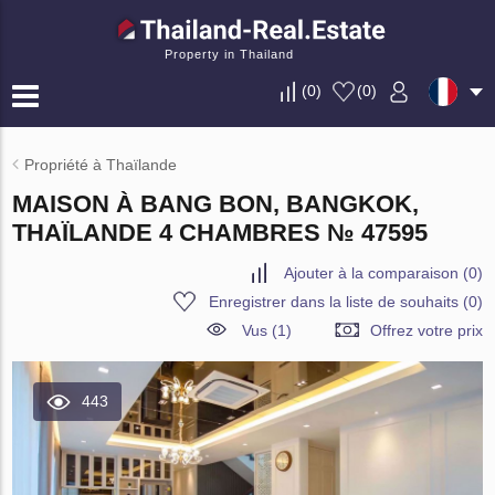
Property in Thailand
(
0
)
(
0
)
Propriété à Thaïlande
MAISON À BANG BON, BANGKOK,
THAÏLANDE 4 CHAMBRES № 47595
Ajouter à la comparaison
(
0
)
Enregistrer dans la liste de souhaits
(
0
)
Vus (1)
Offrez votre prix
443