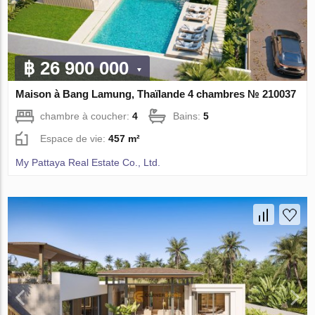
฿ 26 900 000
Maison à Bang Lamung, Thaïlande 4 chambres № 210037
chambre à coucher:
4
Bains:
5
Espace de vie:
457 m²
My Pattaya Real Estate Co., Ltd.