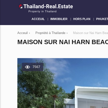
Property in Thailand
ACCEUIL
IMMOBILIER
HORS PLAN
PHUKE
Acceuil
›
Propriété à Thaïlande
›
Maison sur Nai Harn Be
MAISON SUR NAI HARN BEAC
7567