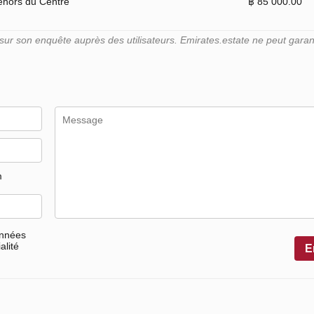
ehors du Centre
฿ 85 000.00
r son enquête auprès des utilisateurs. Emirates.estate ne peut garant
m
onnées
alité
E