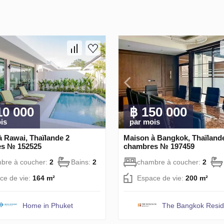
10 000
฿ 150 000
is
par mois
 Rawai, Thaïlande 2
Maison à Bangkok, Thaïland
s № 152525
chambres № 197459
bre à coucher:
2
Bains:
2
chambre à coucher:
2
ce de vie:
164 m²
Espace de vie:
200 m²
Home in Phuket
The Bangkok Resi