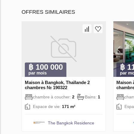
OFFRES SIMILAIRES
฿ 100 000
฿ 1
par mois
par mo
Maison à Bangkok, Thaïlande 2
Maison à
chambres № 190322
chambre
chambre à coucher:
2
Bains:
1
cham
Espace de vie:
171 m²
Espa
The Bangkok Residence