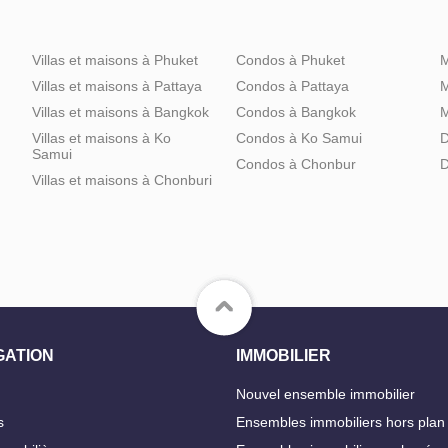
Villas et maisons à Phuket
Condos à Phuket
M
Villas et maisons à Pattaya
Condos à Pattaya
M
Villas et maisons à Bangkok
Condos à Bangkok
M
Villas et maisons à Ko
Condos à Ko Samui
D
Samui
Condos à Chonbur
D
Villas et maisons à Chonburi
GATION
IMMOBILIER
Nouvel ensemble immobilier
s
Ensembles immobiliers hors plan