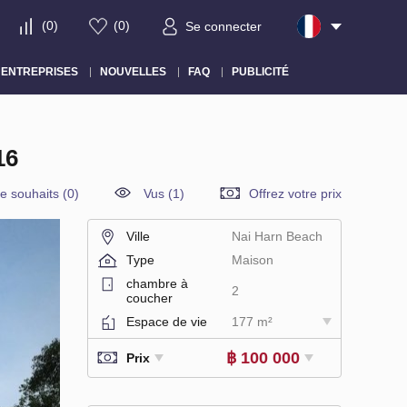
(
0
)
(
0
)
Se connecter
ENTREPRISES
NOUVELLES
FAQ
PUBLICITÉ
16
de souhaits
(
0
)
Vus (1)
Offrez votre prix
Ville
Nai Harn Beach
Type
Maison
chambre à
2
coucher
Espace de vie
177 m²
฿ 100 000
Prix