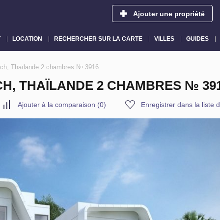
Ajouter une propriété
T
LOCATION
RECHERCHER SUR LA CARTE
VILLES
GUIDES
ach, Thaïlande 2 chambres № 3916
H, THAÏLANDE 2 CHAMBRES № 39
Ajouter à la comparaison
(
0
)
Enregistrer dans la liste 