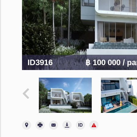
ID3916
฿ 100 000
/ p