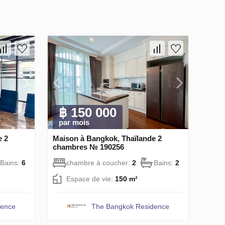
฿ 150 000
par mois
e 2
Maison à Bangkok, Thaïlande 2
chambres № 190256
Bains:
6
chambre à coucher:
2
Bains:
2
Espace de vie:
150 m²
dence
The Bangkok Residence