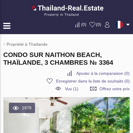
Property in Thailand
(
0
)
(
0
)
Propriété à Thaïlande
CONDO SUR NAITHON BEACH,
THAÏLANDE, 3 CHAMBRES № 3364
Ajouter à la comparaison
(
0
)
Enregistrer dans la liste de souhaits
(
0
)
Vus (1)
Offrez votre prix
1878