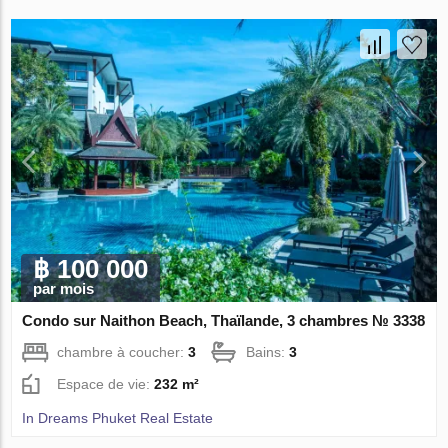
฿ 100 000
par mois
Condo sur Naithon Beach, Thaïlande, 3 chambres № 3338
chambre à coucher:
3
Bains:
3
Espace de vie:
232 m²
In Dreams Phuket Real Estate