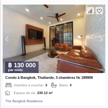
฿ 130 000
par mois
Condo à Bangkok, Thaïlande, 3 chambres № 189908
chambre à coucher:
3
Bains:
3
Espace de vie:
230.12 m²
The Bangkok Residence