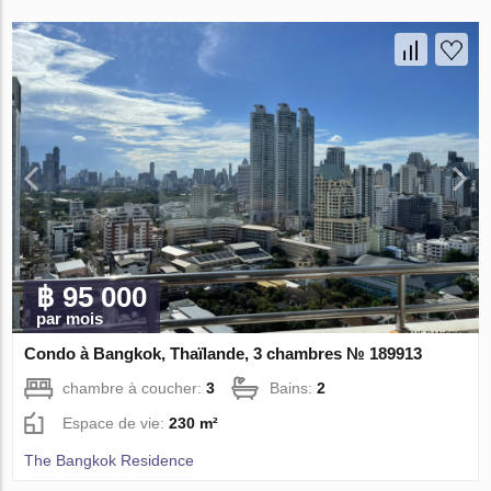
฿ 95 000
par mois
Condo à Bangkok, Thaïlande, 3 chambres № 189913
chambre à coucher:
3
Bains:
2
Espace de vie:
230 m²
The Bangkok Residence