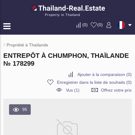
Property in Thailand
(
0
)
(
0
)
Propriété à Thaïlande
ENTREPÔT À CHUMPHON, THAÏLANDE
№ 178299
Ajouter à la comparaison
(
0
)
Enregistrer dans la liste de souhaits
(
0
)
Vus (1)
Offrez votre prix
95