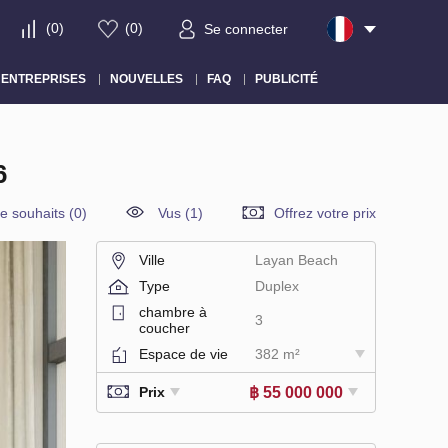
(
0
)
(
0
)
Se connecter
ENTREPRISES
NOUVELLES
FAQ
PUBLICITÉ
6
de souhaits
(
0
)
Vus (1)
Offrez votre prix
Ville
Layan Beach
Type
Duplex
chambre à
3
coucher
Espace de vie
382 m²
฿ 55 000 000
Prix