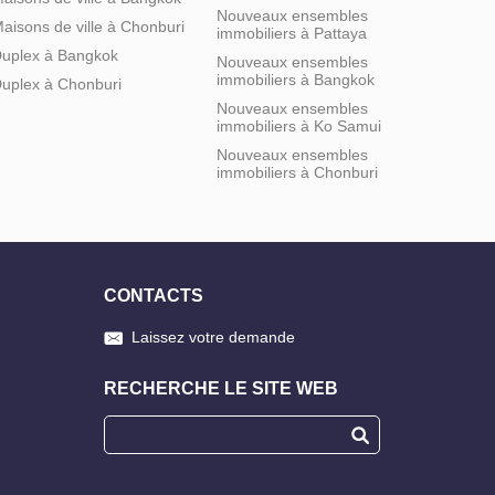
Nouveaux ensembles
aisons de ville à Chonburi
immobiliers à Pattaya
uplex à Bangkok
Nouveaux ensembles
immobiliers à Bangkok
uplex à Chonburi
Nouveaux ensembles
immobiliers à Ko Samui
Nouveaux ensembles
immobiliers à Chonburi
CONTACTS
Laissez votre demande
RECHERCHE LE SITE WEB