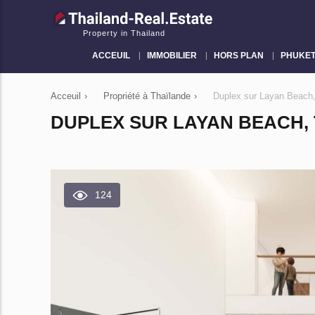
Property in Thailand
ACCEUIL
IMMOBILIER
HORS PLAN
PHUKE
Acceuil
›
Propriété à Thaïlande
›
Duplex sur Layan Beach
DUPLEX SUR LAYAN BEACH,
124