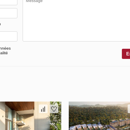
m
onnées
alité
E