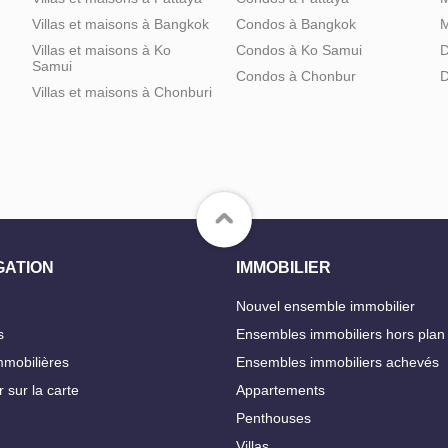
Villas et maisons à Bangkok
Condos à Bangkok
M
Villas et maisons à Ko
Condos à Ko Samui
D
Samui
Condos à Chonbur
D
Villas et maisons à Chonburi
GATION
IMMOBILIER
Nouvel ensemble immobilier
s
Ensembles immobiliers hors plan
mobilières
Ensembles immobiliers achevés
 sur la carte
Appartements
Penthouses
Villas