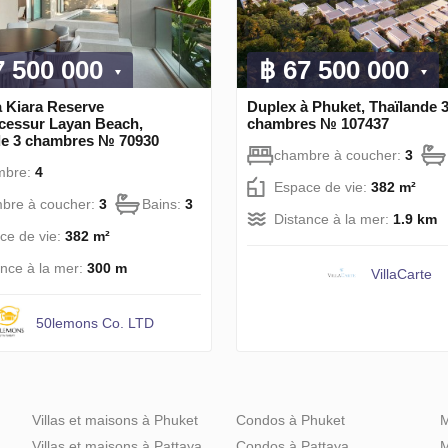
7 500 000
฿ 67 500 000
à Kiara Reserve
Duplex à Phuket, Thaïlande 
cessur Layan Beach,
chambres № 107437
de 3 chambres № 70930
chambre à coucher:
3
mbre:
4
Espace de vie:
382 m²
bre à coucher:
3
Bains:
3
Distance à la mer:
1.9 km
ce de vie:
382 m²
ance à la mer:
300 m
VillaСarte
50lemons Co. LTD
Villas et maisons à Phuket
Condos à Phuket
M
Villas et maisons à Pattaya
Condos à Pattaya
M