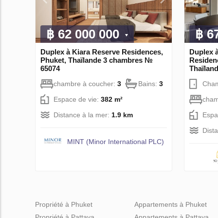
฿ 62 000 000
฿ 6
Duplex à Kiara Reserve Residences,
Duplex 
Phuket, Thaïlande 3 chambres №
Residen
65074
Thaïlan
chambre à coucher:
3
Bains:
3
Cha
Espace de vie:
382 m²
cham
Distance à la mer:
1.9 km
Espa
Dist
MINT (Minor International PLC)
Propriété à Phuket
Appartements à Phuket
Propriété à Pattaya
Appartements à Pattaya