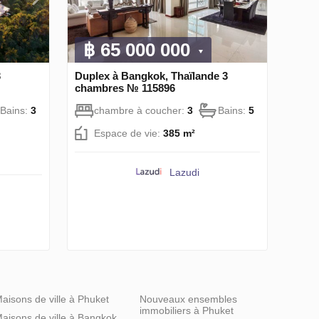
฿ 65 000 000
3
Duplex à Bangkok, Thaïlande 3
chambres № 115896
Bains:
3
chambre à coucher:
3
Bains:
5
Espace de vie:
385 m²
Lazudi
aisons de ville à Phuket
Nouveaux ensembles
immobiliers à Phuket
aisons de ville à Bangkok