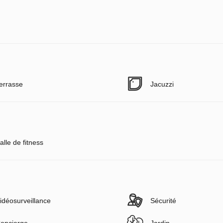
errasse
Jacuzzi
alle de fitness
idéosurveillance
Sécurité
oncierge
Jardin