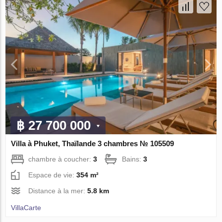
฿ 27 700 000
Villa à Phuket, Thaïlande 3 chambres № 105509
chambre à coucher:
3
Bains:
3
Espace de vie:
354 m²
Distance à la mer:
5.8 km
VillaСarte