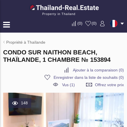
Property in Thailand
(
0
)
(
0
)
Propriété à Thaïlande
CONDO SUR NAITHON BEACH,
THAÏLANDE, 1 CHAMBRE № 153894
Ajouter à la comparaison
(
0
)
Enregistrer dans la liste de souhaits
(
0
)
Vus (1)
Offrez votre prix
148