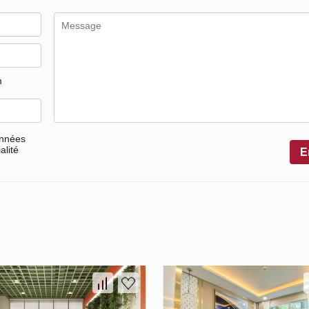
m
onnées
alité
E