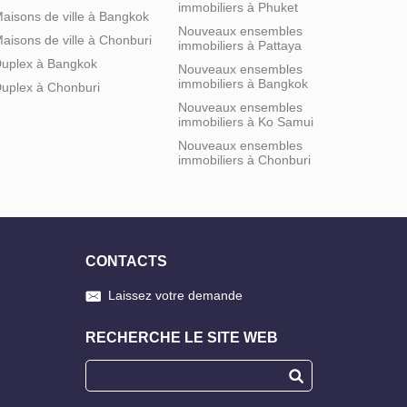
immobiliers à Phuket
aisons de ville à Bangkok
Nouveaux ensembles
aisons de ville à Chonburi
immobiliers à Pattaya
uplex à Bangkok
Nouveaux ensembles
immobiliers à Bangkok
uplex à Chonburi
Nouveaux ensembles
immobiliers à Ko Samui
Nouveaux ensembles
immobiliers à Chonburi
CONTACTS
Laissez votre demande
RECHERCHE LE SITE WEB