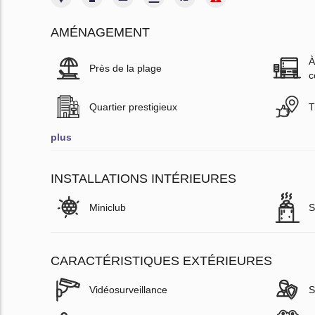
AMÉNAGEMENT
À
Près de la plage
c
Quartier prestigieux
T
plus
INSTALLATIONS INTÉRIEURES
Miniclub
S
CARACTÉRISTIQUES EXTÉRIEURES
Vidéosurveillance
S