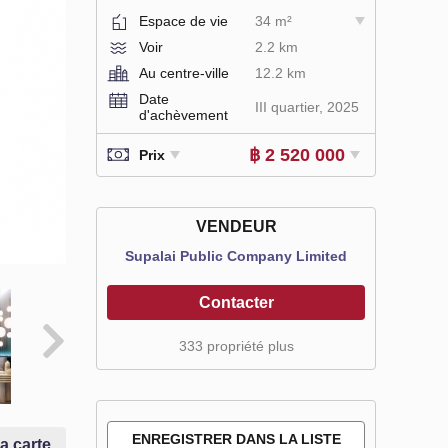
Espace de vie
34 m²
Voir
2.2 km
Au centre-ville
12.2 km
Date
III quartier, 2025
d'achèvement
฿ 2 520 000
Prix
VENDEUR
Supalai Public Company Limited
Contacter
333 propriété plus
ENREGISTRER DANS LA LISTE
la carte