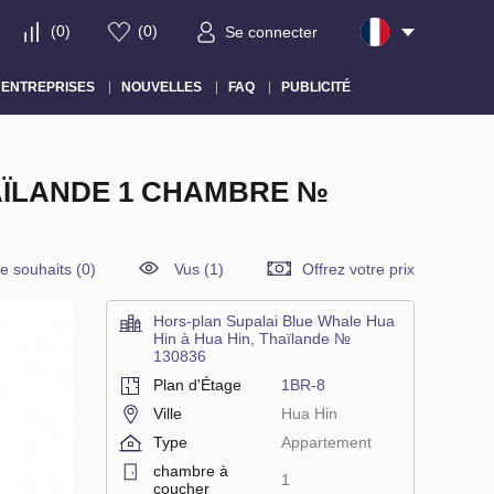
(
0
)
(
0
)
Se connecter
ENTREPRISES
NOUVELLES
FAQ
PUBLICITÉ
HAÏLANDE 1 CHAMBRE №
de souhaits
(
0
)
Vus (1)
Offrez votre prix
Hors-plan Supalai Blue Whale Hua
Hin à Hua Hin, Thaïlande №
130836
Plan d'Étage
1BR-8
Ville
Hua Hin
Type
Appartement
chambre à
1
coucher