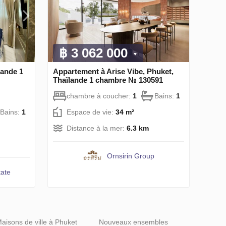
฿ 3 062 000
lande 1
Appartement à Arise Vibe, Phuket,
Thaïlande 1 chambre № 130591
chambre à coucher:
1
Bains:
1
Bains:
1
Espace de vie:
34 m²
Distance à la mer:
6.3 km
Ornsirin Group
ate
aisons de ville à Phuket
Nouveaux ensembles