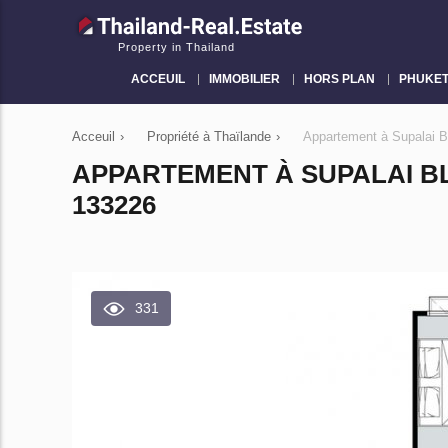
Property in Thailand
ACCEUIL
IMMOBILIER
HORS PLAN
PHUKE
Acceuil
›
Propriété à Thaïlande
›
Appartement à Supalai 
APPARTEMENT À SUPALAI BL
133226
331