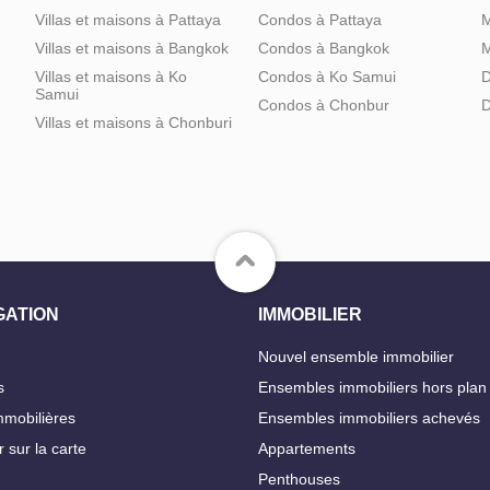
Villas et maisons à Pattaya
Condos à Pattaya
M
Villas et maisons à Bangkok
Condos à Bangkok
M
Villas et maisons à Ko
Condos à Ko Samui
D
Samui
Condos à Chonbur
D
Villas et maisons à Chonburi
GATION
IMMOBILIER
Nouvel ensemble immobilier
s
Ensembles immobiliers hors plan
mobilières
Ensembles immobiliers achevés
 sur la carte
Appartements
Penthouses