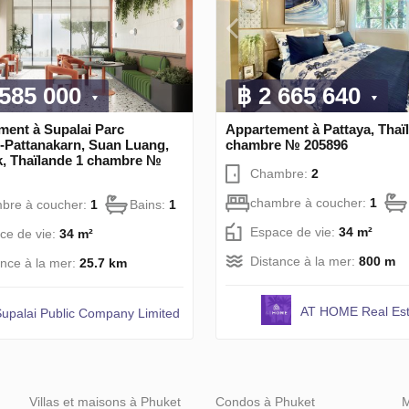
 585 000
฿ 2 665 640
ment à Supalai Parc
Appartement à Pattaya, Thaï
-Pattanakarn, Suan Luang,
chambre № 205896
, Thaïlande 1 chambre №
Chambre:
2
chambre à coucher:
1
bre à coucher:
1
Bains:
1
Espace de vie:
34 m²
ce de vie:
34 m²
Distance à la mer:
800 m
ance à la mer:
25.7 km
AT HOME Real Est
Supalai Public Company Limited
Villas et maisons à Phuket
Condos à Phuket
M