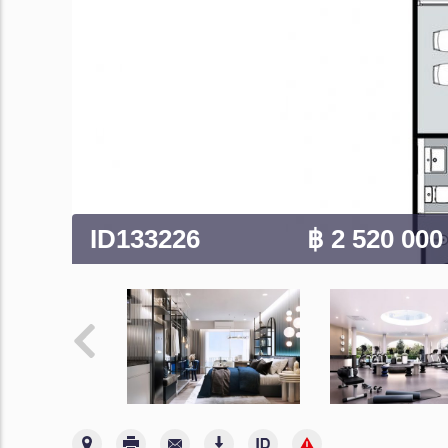
ID133226
฿ 2 520 00