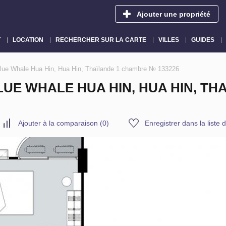
Ajouter une propriété
T
LOCATION
RECHERCHER SUR LA CARTE
VILLES
GUIDES
Blue Whale Hua Hin, Hua Hin, Thaïlande 1 chambre № 133226
UE WHALE HUA HIN, HUA HIN, T
Ajouter à la comparaison
(
0
)
Enregistrer dans la liste 