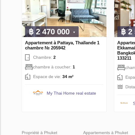
฿ 2 470 000
฿ 2
Appartement à Pattaya, Thaïlande 1
Apparte
chambre № 205942
Ekkamai
Bangkok
Chambre:
2
133211
chambre à coucher:
1
cham
Espace de vie:
34 m²
Espa
Dist
My Thai Home real estate
Propriété à Phuket
Appartements à Phuket