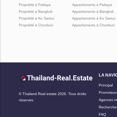
Propriété à Pattaya
Appartements à Pattaya
Propriété à Bangkok
Appartements à Bangkok
Propriété à Ko Samui
Appartements à Ko Samui
Propriété à Chonburi
Appartements à Chonburi
LA NAVI
Principal
Promoteur
© Thailand Real estate 2026. Tous droits
Agences im
réservés.
Rechercher
FAQ