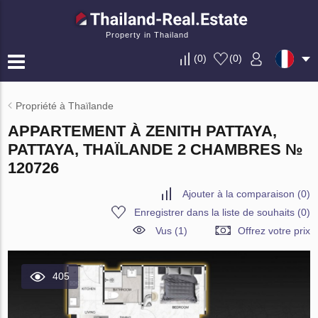
Property in Thailand
(
0
)
(
0
)
Propriété à Thaïlande
APPARTEMENT À ZENITH PATTAYA,
PATTAYA, THAÏLANDE 2 CHAMBRES №
120726
Ajouter à la comparaison
(
0
)
Enregistrer dans la liste de souhaits
(
0
)
Vus (1)
Offrez votre prix
405