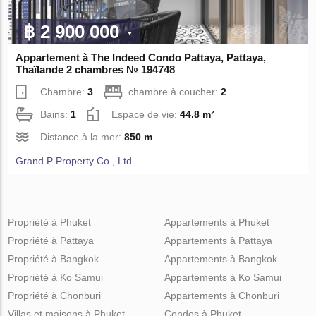
฿ 2 900 000
Appartement à The Indeed Condo Pattaya, Pattaya,
Thaïlande 2 chambres № 194748
Chambre:
3
chambre à coucher:
2
Bains:
1
Espace de vie:
44.8 m²
Distance à la mer:
850 m
Grand P Property Co., Ltd.
Propriété à Phuket
Appartements à Phuket
Propriété à Pattaya
Appartements à Pattaya
Propriété à Bangkok
Appartements à Bangkok
Propriété à Ko Samui
Appartements à Ko Samui
Propriété à Chonburi
Appartements à Chonburi
Villas et maisons à Phuket
Condos à Phuket