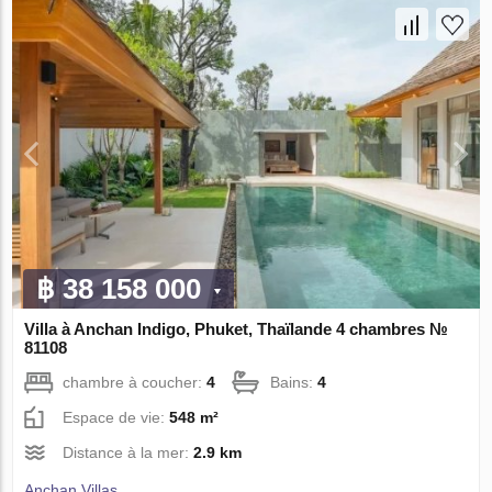
฿ 38 158 000
Villa à Anchan Indigo, Phuket, Thaïlande 4 chambres №
81108
chambre à coucher:
4
Bains:
4
Espace de vie:
548 m²
Distance à la mer:
2.9 km
Anchan Villas