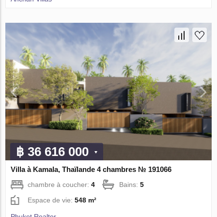
฿ 36 616 000
Villa à Kamala, Thaïlande 4 chambres № 191066
chambre à coucher:
4
Bains:
5
Espace de vie:
548 m²
Phuket Realtor