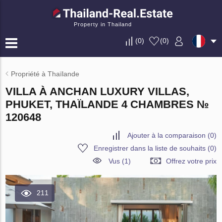
Property in Thailand
(
0
)
(
0
)
Propriété à Thaïlande
VILLA À ANCHAN LUXURY VILLAS,
PHUKET, THAÏLANDE 4 CHAMBRES №
120648
Ajouter à la comparaison
(
0
)
Enregistrer dans la liste de souhaits
(
0
)
Vus (1)
Offrez votre prix
211