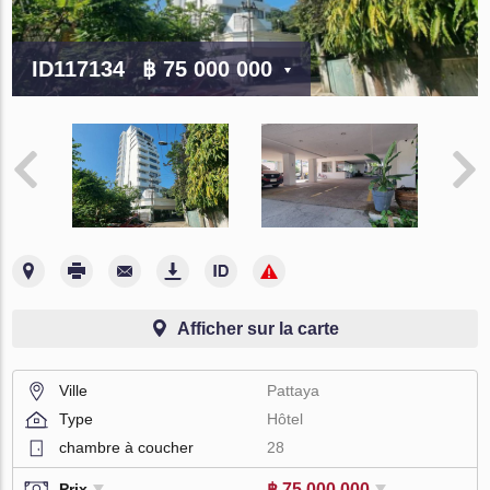
ID117134
฿ 75 000 000
Afficher sur la carte
Ville
Pattaya
Type
Hôtel
chambre à coucher
28
฿ 75 000 000
Prix