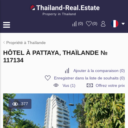
Property in Thailand
(
0
)
(
0
)
Propriété à Thaïlande
HÔTEL À PATTAYA, THAÏLANDE №
117134
Ajouter à la comparaison
(
0
)
Enregistrer dans la liste de souhaits
(
0
)
Vus (1)
Offrez votre prix
377