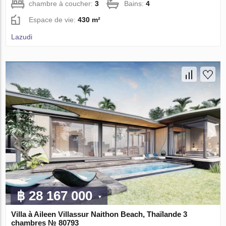
chambre à coucher:
3
Bains:
4
Espace de vie:
430 m²
Lazudi
฿ 28 167 000
Villa à Aileen Villassur Naithon Beach, Thaïlande 3
chambres № 80793