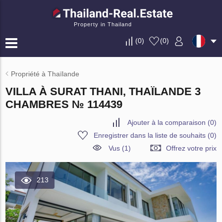
Property in Thailand
(
0
)
(
0
)
Propriété à Thaïlande
VILLA À SURAT THANI, THAÏLANDE 3
CHAMBRES № 114439
Ajouter à la comparaison
(
0
)
Enregistrer dans la liste de souhaits
(
0
)
Vus (1)
Offrez votre prix
213