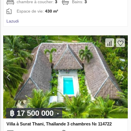
chambre à coucher:
3
Bains:
3
Espace de vie:
430 m²
Lazudi
฿ 17 500 000
Villa à Surat Thani, Thaïlande 3 chambres № 114722