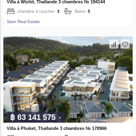
Villa à Wichit, Thaïlande 3 chambres № 194144
chambre à coucher:
3
Bains:
5
Siam Real Estate
฿ 63 141 575
Villa à Phuket, Thaïlande 3 chambres № 178966