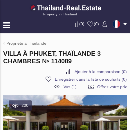
Property in Thailand
(
0
)
(
0
)
Propriété à Thaïlande
VILLA À PHUKET, THAÏLANDE 3
CHAMBRES № 114089
Ajouter à la comparaison
(
0
)
Enregistrer dans la liste de souhaits
(
0
)
Vus (1)
Offrez votre prix
200