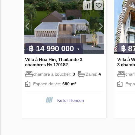
฿ 14 990 000
฿ 8
Villa à Hua Hin, Thaïlande 3
Villa à 
chambres № 170182
3 chamb
chambre à coucher:
3
Bains:
4
cham
Espace de vie:
680 m²
Espa
Keller Henson