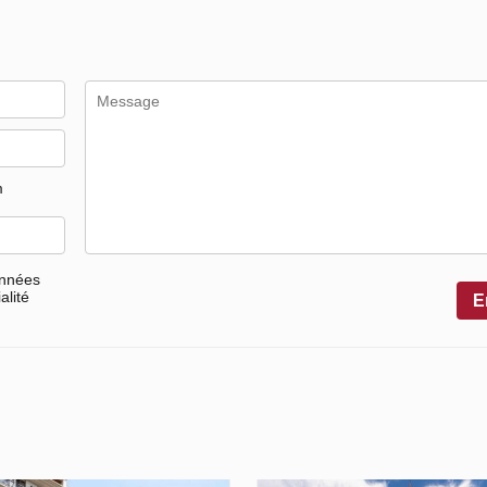
m
onnées
alité
E