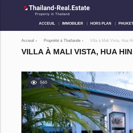
Property in Thailand
ACCEUIL
IMMOBILIER
HORS PLAN
PHUKE
Acceuil
›
Propriété à Thaïlande
›
Villa à Mali Vista, Hua
VILLA À MALI VISTA, HUA H
560