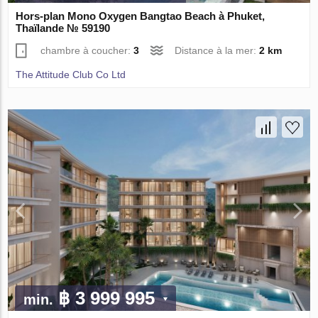
Hors-plan Mono Oxygen Bangtao Beach à Phuket,
Thaïlande № 59190
chambre à coucher:
3
Distance à la mer:
2 km
The Attitude Club Co Ltd
฿ 3 999 995
min.