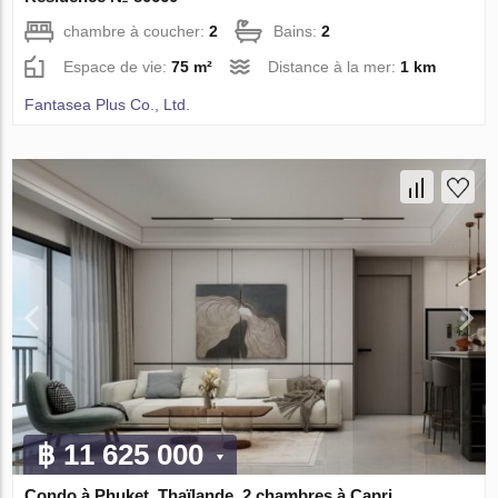
chambre à coucher:
2
Bains:
2
Espace de vie:
75 m²
Distance à la mer:
1 km
Fantasea Plus Co., Ltd.
฿ 11 625 000
Condo à Phuket, Thaïlande, 2 chambres à Capri