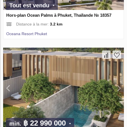
Tout est vendu
Hors-plan Ocean Palms à Phuket, Thaïlande № 18357
Distance à la mer:
3.2 km
Oceana Resort Phuket
฿ 22 990 000
min.