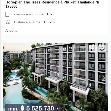
Hors-plan The Trees Residence à Phuket, Thaïlande №
175580
chambre à coucher:
1, 2
Distance à la mer:
1.3 km
Anocha
฿ 5 525 730
min.