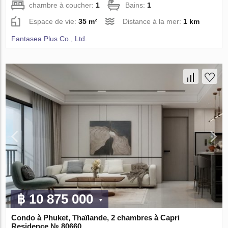
chambre à coucher:
1
Bains:
1
Espace de vie:
35 m²
Distance à la mer:
1 km
Fantasea Plus Co., Ltd.
฿ 10 875 000
Condo à Phuket, Thaïlande, 2 chambres à Capri
Residence № 80660