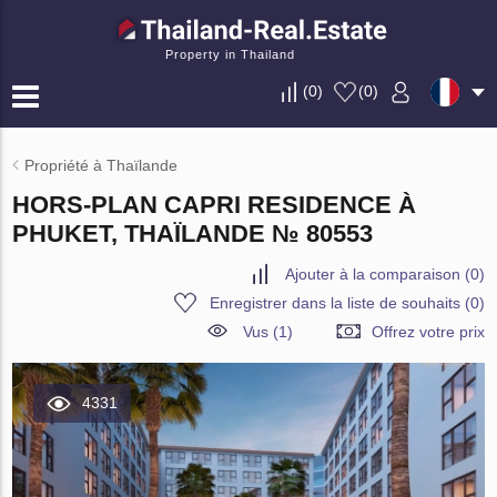
Property in Thailand
(
0
)
(
0
)
Propriété à Thaïlande
HORS-PLAN CAPRI RESIDENCE À
PHUKET, THAÏLANDE № 80553
Ajouter à la comparaison
(
0
)
Enregistrer dans la liste de souhaits
(
0
)
Vus (1)
Offrez votre prix
4331