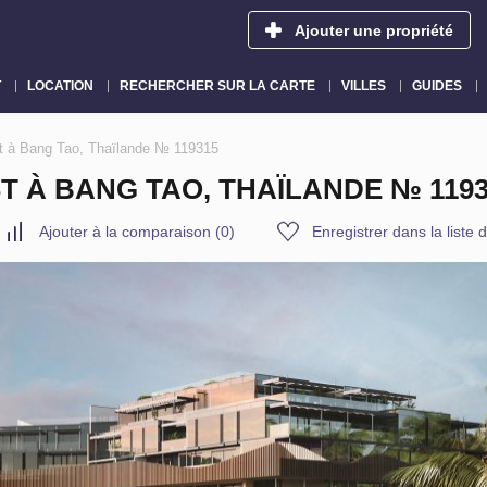
Ajouter une propriété
T
LOCATION
RECHERCHER SUR LA CARTE
VILLES
GUIDES
t à Bang Tao, Thaïlande № 119315
 À BANG TAO, THAÏLANDE № 1193
Ajouter à la comparaison
(
0
)
Enregistrer dans la liste 