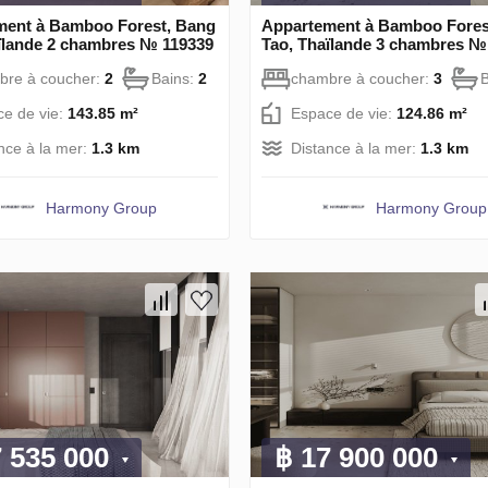
ment à Bamboo Forest, Bang
Appartement à Bamboo Fores
ïlande 2 chambres № 119339
Tao, Thaïlande 3 chambres №
bre à coucher:
2
Bains:
2
chambre à coucher:
3
e de vie:
143.85 m²
Espace de vie:
124.86 m²
nce à la mer:
1.3 km
Distance à la mer:
1.3 km
Harmony Group
Harmony Group
7 535 000
฿ 17 900 000