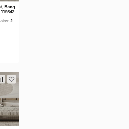
t, Bang
 119342
Bains:
2