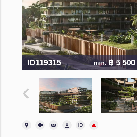
ID119315
฿ 5 500
min.