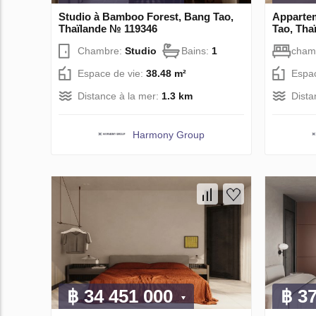
Studio à Bamboo Forest, Bang Tao,
Apparte
Thaïlande № 119346
Tao, Tha
Chambre:
Studio
Bains:
1
cham
Espace de vie:
38.48 m²
Espac
Distance à la mer:
1.3 km
Dista
Harmony Group
฿ 34 451 000
฿ 3