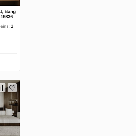
t, Bang
119336
Bains:
1