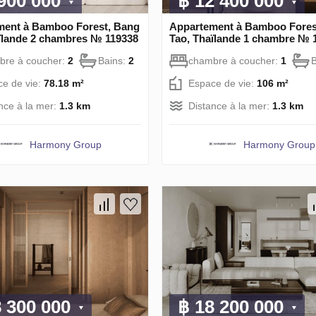
 900 000
฿ 12 400 000
ment à Bamboo Forest, Bang
Appartement à Bamboo Fores
ïlande 2 chambres № 119338
Tao, Thaïlande 1 chambre № 
bre à coucher:
2
Bains:
2
chambre à coucher:
1
e de vie:
78.18 m²
Espace de vie:
106 m²
nce à la mer:
1.3 km
Distance à la mer:
1.3 km
Harmony Group
Harmony Group
8 300 000
฿ 18 200 000