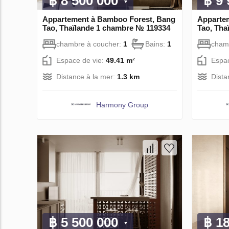
฿ 8 500 000
฿ 9
Appartement à Bamboo Forest, Bang
Apparte
Tao, Thaïlande 1 chambre № 119334
Tao, Tha
chambre à coucher:
1
Bains:
1
cham
Espace de vie:
49.41 m²
Espac
Distance à la mer:
1.3 km
Dista
Harmony Group
฿ 5 500 000
฿ 1