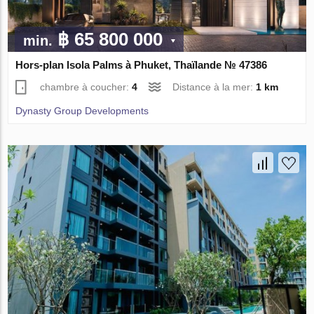
฿ 65 800 000
min.
Hors-plan Isola Palms à Phuket, Thaïlande № 47386
chambre à coucher:
4
Distance à la mer:
1 km
Dynasty Group Developments