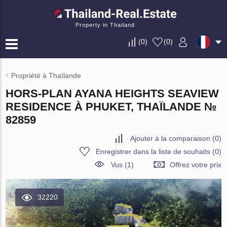
Property in Thailand
(
0
)
(
0
)
Propriété à Thaïlande
HORS-PLAN AYANA HEIGHTS SEAVIEW
RESIDENCE À PHUKET, THAÏLANDE №
82859
Ajouter à la comparaison
(
0
)
Enregistrer dans la liste de souhaits
(
0
)
Vus (1)
Offrez votre prix
32220