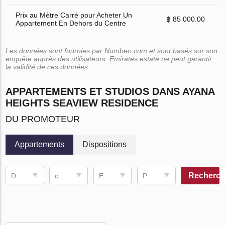
Prix au Mètre Carré pour Acheter Un
฿ 85 000.00
Appartement En Dehors du Centre
Les données sont fournies par Numbeo.com et sont basés sur son
enquête auprès des utilisateurs. Emirates.estate ne peut garantir
la validité de ces données.
APPARTEMENTS ET STUDIOS DANS AYANA
HEIGHTS SEAVIEW RESIDENCE
DU PROMOTEUR
Appartements
Dispositions
Recherch
Date d'achèvement
chambre à coucher
Espace de vie
Prix, ฿