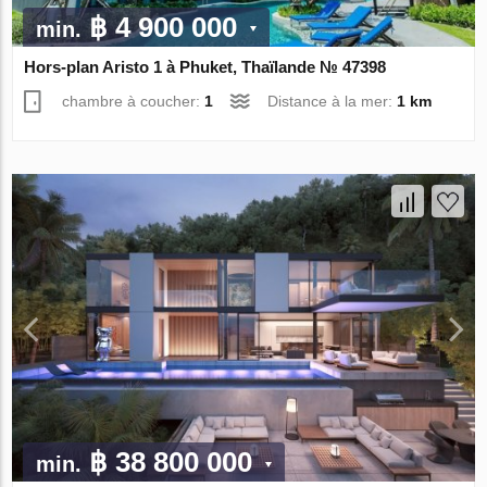
฿ 4 900 000
min.
Hors-plan Aristo 1 à Phuket, Thaïlande № 47398
chambre à coucher:
1
Distance à la mer:
1 km
฿ 38 800 000
min.