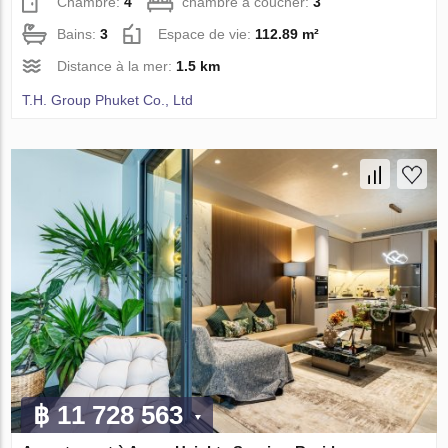
Chambre:
4
chambre à coucher:
3
Bains:
3
Espace de vie:
112.89 m²
Distance à la mer:
1.5 km
T.H. Group Phuket Co., Ltd
฿ 11 728 563