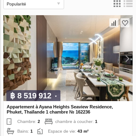
Popularité
฿ 8 519 912
Appartement à Ayana Heights Seaview Residence,
Phuket, Thaïlande 1 chambre № 162236
Chambre:
2
chambre à coucher:
1
Bains:
1
Espace de vie:
43 m²