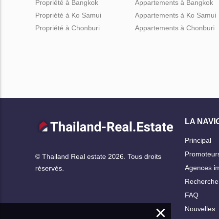
Propriété à Bangkok
Appartements à Bangkok
Propriété à Ko Samui
Appartements à Ko Samui
Propriété à Chonburi
Appartements à Chonburi
LA NAVI
Principal
Promoteur
© Thailand Real estate 2026. Tous droits
Agences im
réservés.
Rechercher
FAQ
×
Nouvelles