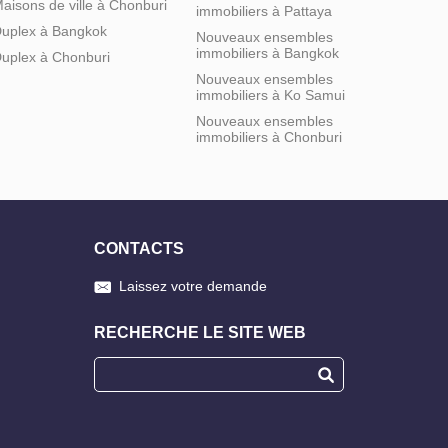
aisons de ville à Chonburi
immobiliers à Pattaya
uplex à Bangkok
Nouveaux ensembles
immobiliers à Bangkok
uplex à Chonburi
Nouveaux ensembles
immobiliers à Ko Samui
Nouveaux ensembles
immobiliers à Chonburi
CONTACTS
Laissez votre demande
RECHERCHE LE SITE WEB