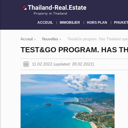
Property in Thailand
ACCEUIL
IMMOBILIER
HORS PLAN
PHUKE
Acceuil
›
Nouvelles
›
Test&Go program. Has Thailand open
TEST&GO PROGRAM. HAS TH
11.02.2022 (updated: 28.02.2022)