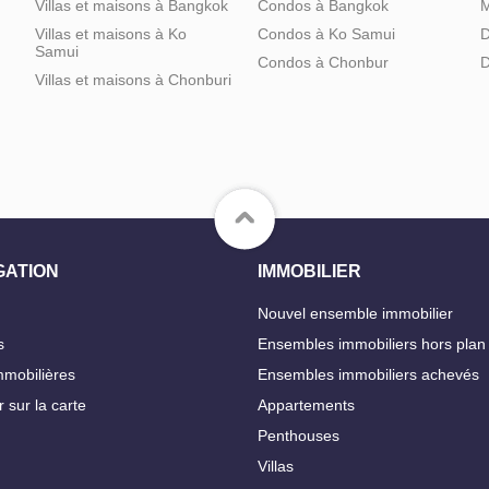
Villas et maisons à Bangkok
Condos à Bangkok
M
Villas et maisons à Ko
Condos à Ko Samui
D
Samui
Condos à Chonbur
D
Villas et maisons à Chonburi
GATION
IMMOBILIER
Nouvel ensemble immobilier
s
Ensembles immobiliers hors plan
mobilières
Ensembles immobiliers achevés
 sur la carte
Appartements
Penthouses
Villas