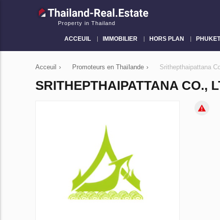
Property in Thailand
ACCEUIL
IMMOBILIER
HORS PLAN
PHUKE
Acceuil
›
Promoteurs en Thaïlande
›
Srithepthaipattana Co
SRITHEPTHAIPATTANA CO., L