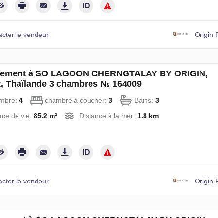
acter le vendeur
Origin 
tement à SO LAGOON CHERNGTALAY BY ORIGIN,
, Thaïlande 3 chambres № 164009
mbre:
4
chambre à coucher:
3
Bains:
3
ce de vie:
85.2 m²
Distance à la mer:
1.8 km
acter le vendeur
Origin 