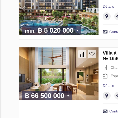
Détails
฿ 5 020 000
min.
Cont
Villa
№ 164
Cha
Espa
Détails
฿ 66 500 000
Cont