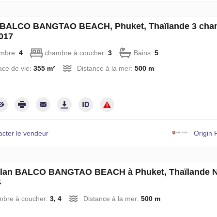
 à BALCO BANGTAO BEACH, Phuket, Thaïlande 3 cha
017
mbre:
4
chambre à coucher:
3
Bains:
5
ce de vie:
355 m²
Distance à la mer:
500 m
acter le vendeur
Origin 
plan BALCO BANGTAO BEACH à Phuket, Thaïlande 
4
mbre à coucher:
3, 4
Distance à la mer:
500 m