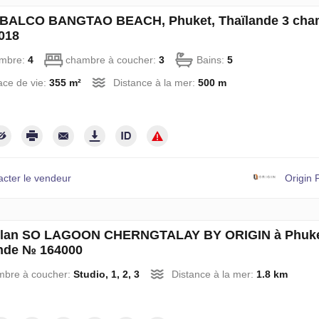
 à BALCO BANGTAO BEACH, Phuket, Thaïlande 3 cha
018
mbre:
4
chambre à coucher:
3
Bains:
5
ce de vie:
355 m²
Distance à la mer:
500 m
acter le vendeur
Origin 
plan SO LAGOON CHERNGTALAY BY ORIGIN à Phuke
nde № 164000
mbre à coucher:
Studio, 1, 2, 3
Distance à la mer:
1.8 km