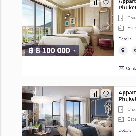
Appar
Phuket
Cha
Espa
Détails
฿ 8 100 000
Cont
Appar
Phuket
Cha
Espa
Détails