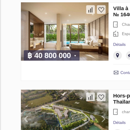
Villa
№ 164
Cha
Espa
Détails
฿ 40 800 000
Cont
Hors-
Thaïla
cha
Détails