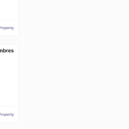
Property
mbres
Property