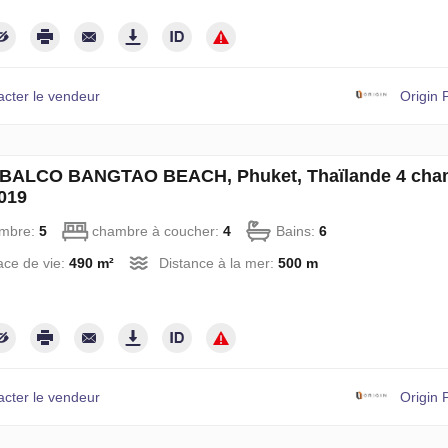
acter le vendeur
Origin 
 à BALCO BANGTAO BEACH, Phuket, Thaïlande 4 cha
019
mbre:
5
chambre à coucher:
4
Bains:
6
ce de vie:
490 m²
Distance à la mer:
500 m
acter le vendeur
Origin 