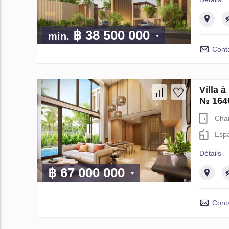
฿ 38 500 000
min.
Cont
Villa
№ 164
Cha
Espa
Détails
฿ 67 000 000
Cont