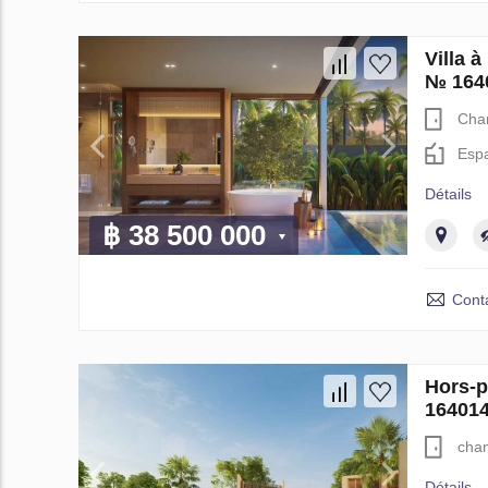
Villa
№ 164
Cha
Espa
Détails
฿ 38 500 000
Cont
Hors-
16401
cha
Détails