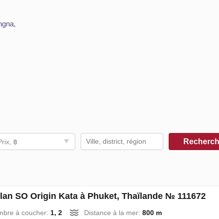
ngna,
Recherc
Prix, ฿
lan SO Origin Kata à Phuket, Thaïlande № 111672
mbre à coucher:
1, 2
Distance à la mer:
800 m