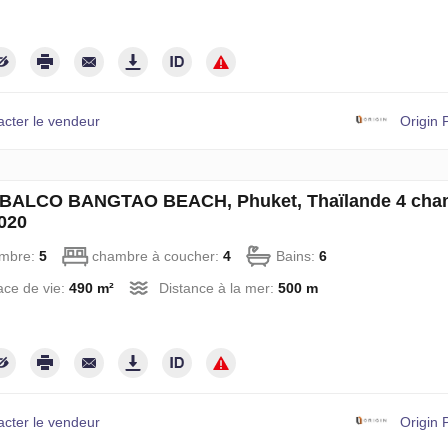
acter le vendeur
Origin 
 à BALCO BANGTAO BEACH, Phuket, Thaïlande 4 cha
020
mbre:
5
chambre à coucher:
4
Bains:
6
ce de vie:
490 m²
Distance à la mer:
500 m
acter le vendeur
Origin 