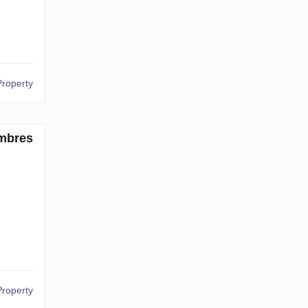
Property
mbres
Property