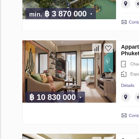
฿ 3 870 000
min.
Cont
Appar
Phuket
Cha
Espa
Détails
฿ 10 830 000
Cont