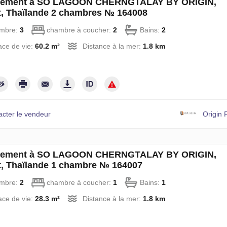
tement à SO LAGOON CHERNGTALAY BY ORIGIN,
, Thaïlande 2 chambres № 164008
mbre:
3
chambre à coucher:
2
Bains:
2
ce de vie:
60.2 m²
Distance à la mer:
1.8 km
acter le vendeur
Origin 
tement à SO LAGOON CHERNGTALAY BY ORIGIN,
, Thaïlande 1 chambre № 164007
mbre:
2
chambre à coucher:
1
Bains:
1
ce de vie:
28.3 m²
Distance à la mer:
1.8 km