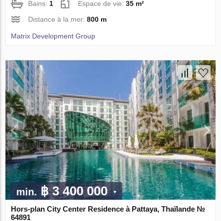
Bains:
1
Espace de vie:
35 m²
Distance à la mer:
800 m
Matrix Development Group
฿ 3 400 000
min.
Hors-plan City Center Residence à Pattaya, Thaïlande №
64891