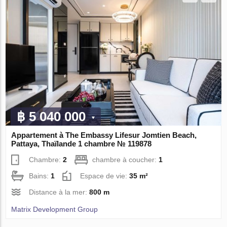
฿ 5 040 000
Appartement à The Embassy Lifesur Jomtien Beach,
Pattaya, Thaïlande 1 chambre № 119878
Chambre:
2
chambre à coucher:
1
Bains:
1
Espace de vie:
35 m²
Distance à la mer:
800 m
Matrix Development Group