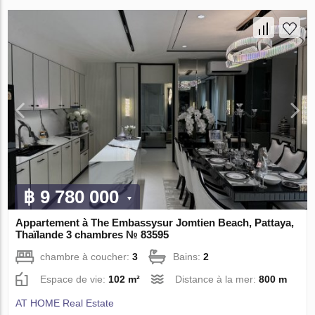
฿ 9 780 000
Appartement à The Embassysur Jomtien Beach, Pattaya,
Thaïlande 3 chambres № 83595
chambre à coucher:
3
Bains:
2
Espace de vie:
102 m²
Distance à la mer:
800 m
AT HOME Real Estate