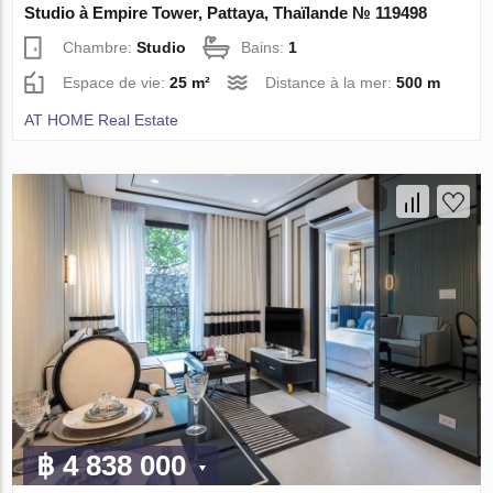
Studio à Empire Tower, Pattaya, Thaïlande № 119498
Chambre:
Studio
Bains:
1
Espace de vie:
25 m²
Distance à la mer:
500 m
AT HOME Real Estate
฿ 4 838 000