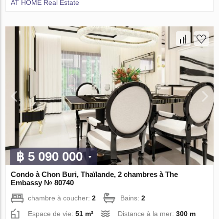
AT HOME Real Estate
฿ 5 090 000
Condo à Chon Buri, Thaïlande, 2 chambres à The
Embassy № 80740
chambre à coucher:
2
Bains:
2
Espace de vie:
51 m²
Distance à la mer:
300 m