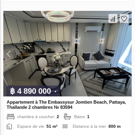
฿ 4 890 000
Appartement à The Embassysur Jomtien Beach, Pattaya,
Thaïlande 2 chambres № 83594
chambre à coucher:
2
Bains:
1
Espace de vie:
51 m²
Distance à la mer:
800 m