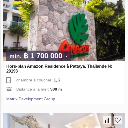
฿ 1 700 000
min.
Hors-plan Amazon Residence à Pattaya, Thaïlande №
29193
chambre à coucher:
1, 2
Distance à la mer:
900 m
Matrix Development Group