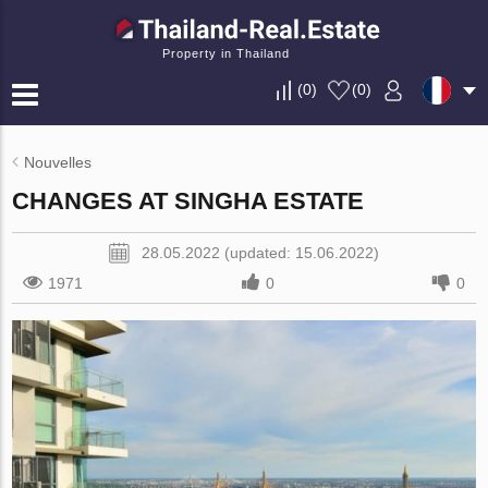
Property in Thailand
(
0
)
(
0
)
Nouvelles
CHANGES AT SINGHA ESTATE
28.05.2022 (updated: 15.06.2022)
1971
0
0