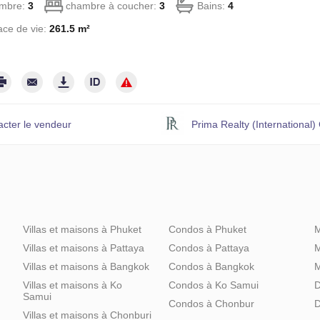
mbre:
3
chambre à coucher:
3
Bains:
4
ce de vie:
261.5 m²
acter le vendeur
Prima Realty (International) 
Villas et maisons à Phuket
Condos à Phuket
M
Villas et maisons à Pattaya
Condos à Pattaya
M
Villas et maisons à Bangkok
Condos à Bangkok
M
Villas et maisons à Ko
Condos à Ko Samui
D
Samui
Condos à Chonbur
D
Villas et maisons à Chonburi