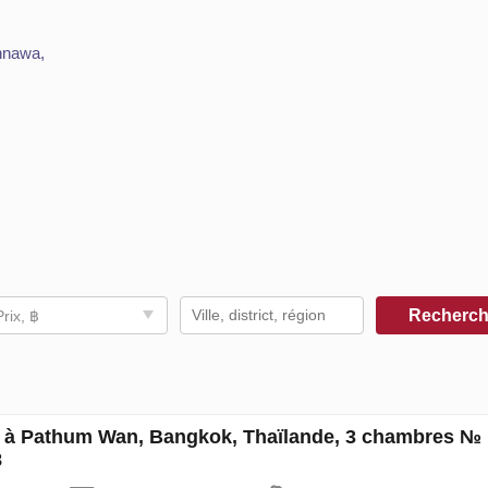
nnawa,
Recherc
Prix, ฿
à Pathum Wan, Bangkok, Thaïlande, 3 chambres №
8