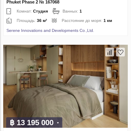
Phuket Phase 2 № 167068
Комнат:
Студия
Ванных:
1
Площадь:
36 м²
Расстояние до моря:
1 км
Serene Innovations and Developments Co.,Ltd.
฿ 13 195 000