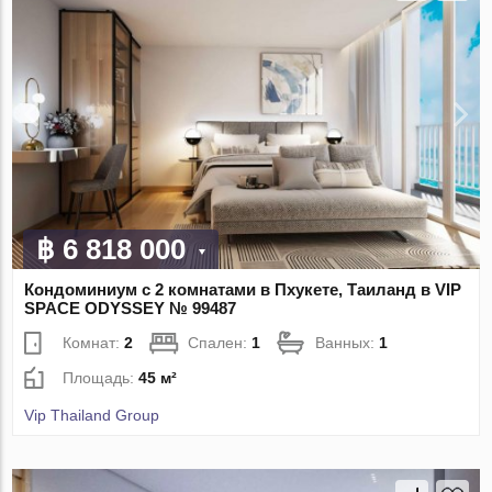
฿ 6 818 000
Кондоминиум с 2 комнатами в Пхукете, Таиланд в VIP
SPACE ODYSSEY № 99487
Комнат:
2
Спален:
1
Ванных:
1
Площадь:
45 м²
Vip Thailand Group