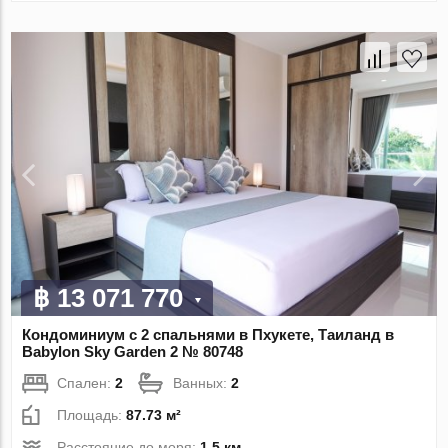
฿ 13 071 770
Кондоминиум с 2 спальнями в Пхукете, Таиланд в
Babylon Sky Garden 2 № 80748
Спален:
2
Ванных:
2
Площадь:
87.73 м²
Расстояние до моря:
1.5 км